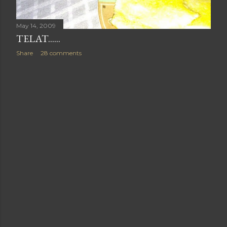
May 14, 2009
TELAT......
Share
28 comments