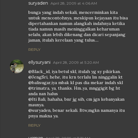
suryaden
April 28, 2009 at 4:06 AM
bunga yang indah sekali, mencerminkan kita
untuk mencontohnya, meskipun kejayaan itu bisa
dipertahankan namun alangkah indahnya ketika
tiada namun masih meninggalkan keharuman
selalu, akan lebih dikenang dan dicari sepanjang
jaman, itulah kerelaan yang tulus....
REPLY
ellysuryani
April 28, 2009 at 5:20 AM
@Black_id, iya betul skl, itulah yg sy pikirkan.
@JengSri, hehe, itu krn terlalu lm ninggalin kt
@balisugar,iya mbak kl pas dia mekar indah skl
@trimatra, ya, thanks. Hm..ya, mnggigit bg ht
anda nan halus
@Iti Bali, hahaha, bnr jg sih, cm jgn kebanyakan
maunya.
@suryaden, benar sekali. Btw,mgkn namanya itu
pnya makna ya.
REPLY