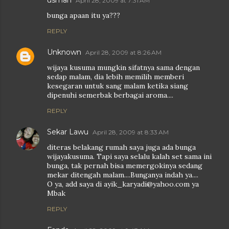
usman
April 28, 2009 at 7:31 AM
bunga apaan itu ya???
REPLY
Unknown
April 28, 2009 at 8:26 AM
wijaya kusuma mungkin sifatnya sama dengan
sedap malam, dia lebih memilih memberi
kesegaran untuk sang malam ketika siang
dipenuhi semerbak berbagai aroma....
REPLY
Sekar Lawu
April 28, 2009 at 8:33 AM
diteras belakang rumah saya juga ada bunga
wijayakusuma. Tapi saya selalu kalah set sama ini
bunga, tak pernah bisa memergokinya sedang
mekar ditengah malam....Bunganya indah ya....
O ya, add saya di ayik_karyadi@yahoo.com ya
Mbak
REPLY