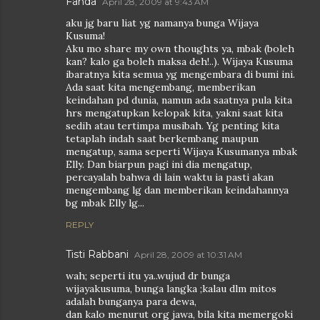
Fanda
April 28, 2009 at 9:43 AM
aku jg baru liat yg namanya bunga Wijaya
Kusuma!
Aku mo share my own thoughts ya, mbak (boleh
kan? kalo ga boleh maksa deh!..). Wijaya Kusuma
ibaratnya kita semua yg mengembara di bumi ini.
Ada saat kita mengembang, memberikan
keindahan pd dunia, namun ada saatnya pula kita
hrs mengatupkan kelopak kita, yakni saat kita
sedih atau tertimpa musibah. Yg penting kita
tetaplah indah saat berkembang maupun
mengatup, sama seperti Wijaya Kusumanya mbak
Elly. Dan biarpun pagi ini dia mengatup,
percayalah bahwa di lain waktu ia pasti akan
mengembang lg dan memberikan keindahannya
bg mbak Elly lg...
REPLY
Tisti Rabbani
April 28, 2009 at 10:31 AM
wah; seperti itu ya..wujud dr bunga
wijayakusuma, bunga langka ;kalau dlm mitos
adalah bunganya para dewa,
dan kalo menurut org jawa, bila kita memergoki