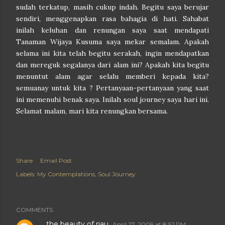
sudah terkatup, masih cukup indah. Begitu saya berujar
sendiri, menggenapkan rasa bahagia di hati. Sahabat
inilah keluhan dan renungan saya saat mendapati
Tanaman Wijaya Kusuma saya mekar semalam. Apakah
selama ini kita telah begitu serakah, ingin mendapatkan
dan mereguk segalanya dari alam ini? Apakah kita begitu
menuntut alam agar selalu memberi kepada kita?
semuanay untuk kita ? Pertanyaan-pertanyaan yang saat
ini memenuhi benak saya. Inilah soul journey saya hari ini.
Selamat malam, mari kita renungkan bersama.
Share
Email Post
Labels:
My Contemplations
Soul Journey
COMMENTS
the beauty of riau
April 27, 2009 at 8:52 PM