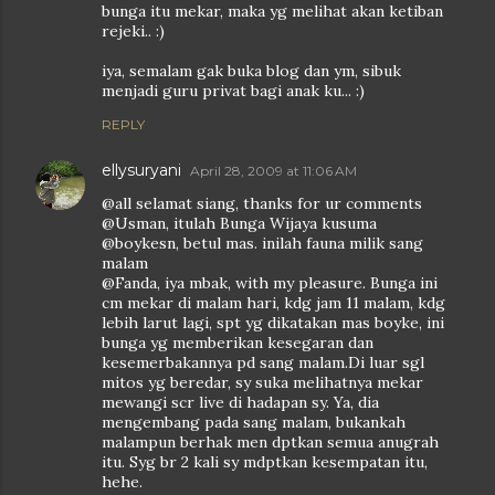
bunga itu mekar, maka yg melihat akan ketiban
rejeki.. :)
iya, semalam gak buka blog dan ym, sibuk
menjadi guru privat bagi anak ku... :)
REPLY
ellysuryani
April 28, 2009 at 11:06 AM
@all selamat siang, thanks for ur comments
@Usman, itulah Bunga Wijaya kusuma
@boykesn, betul mas. inilah fauna milik sang
malam
@Fanda, iya mbak, with my pleasure. Bunga ini
cm mekar di malam hari, kdg jam 11 malam, kdg
lebih larut lagi, spt yg dikatakan mas boyke, ini
bunga yg memberikan kesegaran dan
kesemerbakannya pd sang malam.Di luar sgl
mitos yg beredar, sy suka melihatnya mekar
mewangi scr live di hadapan sy. Ya, dia
mengembang pada sang malam, bukankah
malampun berhak men dptkan semua anugrah
itu. Syg br 2 kali sy mdptkan kesempatan itu,
hehe.