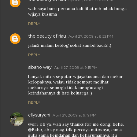
wah saya baru pertama kali lihat nih mbak bunga
wijaya kusuma
REPLY
the beauty of riau
April 27, 2009 at 8:52 PM
jalan2 malam keblog sobat sambil baca2 :)
REPLY
sibaho way
April 27, 2009 at 9:15 PM
banyak mitos seputar wijayakusuma dan mekar
kelopaknya. walau tidak sempat melihat
mekarnya, semoga tidak mengurangi
keindahannya di hati keluarga :)
REPLY
ellysuryani
April 27, 2009 at 9:19 PM
@eri, oh ya, wah say thanks for me dong, hehe.
@Baho, ah sy mag tdk percaya mitosnya, cuma
suka sama keindahan dan keharumannya. itu