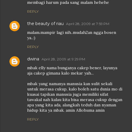
membagi harum pada sang malam hehehe
REPLY
the beauty of riau
April 28, 2009 at 7:59 PM
malam.mampir lagi nih..mudah2an ngga bosen
ya..:)
REPLY
dwina
April 28, 2009 at 9:29 PM
mbak elly nama bunganya cakep bener, layunya
aja cakep gimana kalo mekar yah...
mbak yang namanya manusia kan sulit sekali
untuk merasa cukup, kalo boleh satu dunia mo di
kuasai tapikan manusia juga memiliki sifat
tawakal nah kalau kita bisa merasa cukup dengan
apa yang kita ada, alangkah teduh dan nyaman
hidup kita ya mbak. amin Allohuma amin
REPLY