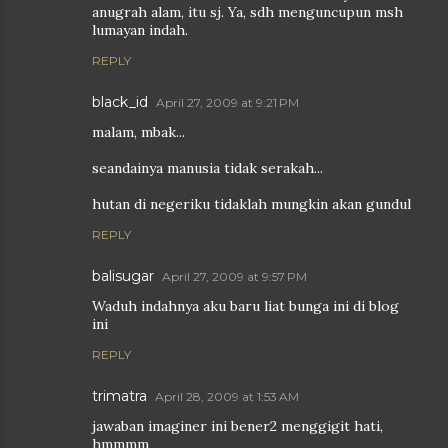
anugrah alam, itu sj. Ya, sdh menguncupun msh
lumayan indah.
REPLY
black_id
April 27, 2009 at 9:21 PM
malam, mbak...
seandainya manusia tidak serakah...
hutan di negeriku tidaklah mungkin akan gundul
REPLY
balisugar
April 27, 2009 at 9:57 PM
Waduh indahnya aku baru liat bunga ini di blog
ini
REPLY
trimatra
April 28, 2009 at 1:53 AM
jawaban imaginer ini bener2 menggigit hati,
hmmmm