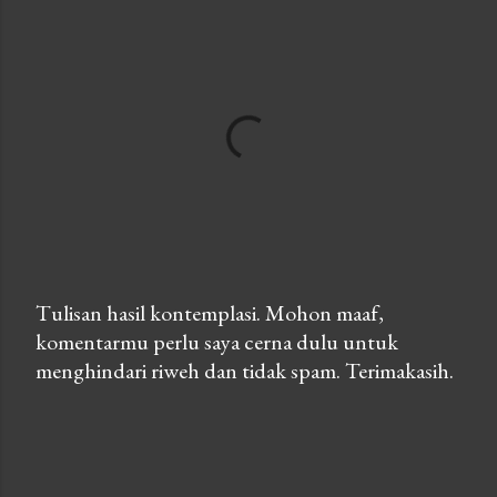
Tulisan hasil kontemplasi. Mohon maaf,
komentarmu perlu saya cerna dulu untuk
P
menghindari riweh dan tidak spam. Terimakasih.
o
s
t
a
C