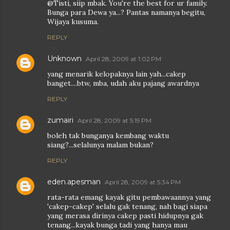
@Tisti, siip mbak. You're the best for ur family.
Bunga para Dewa ya...? Pantas namanya begitu,
Wijaya kusuma.
REPLY
Unknown
April 28, 2009 at 1:02 PM
yang menarik kelopaknya lain yah...cakep
banget....btw, mba, udah aku pajang awardnya
REPLY
zumairi
April 28, 2009 at 5:19 PM
boleh tak bunganya kembang waktu
siang?...selalunya malam bukan?
REPLY
eden.apesman
April 28, 2009 at 5:34 PM
rata-rata emang kayak gitu pembawaannya yang
'cakep-cakep' selalu gak tenang, nah bagi siapa
yang merasa dirinya cakep pasti hidupnya gak
tenang...kayak bunga tadi yang hanya mau