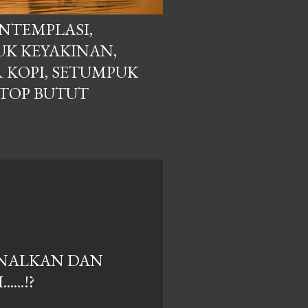
NTEMPLASI,
K KEYAKINAN,
R KOPI, SETUMPUK
PTOP BUTUT
NALKAN DAN
...!?