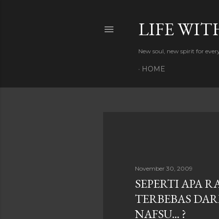
LIFE WIT
New soul, new spirit for eve
HOME
P
o
s
November 30, 2009
SEPERTI APA 
t
TERBEBAS DAR
s
NAFSU... ?