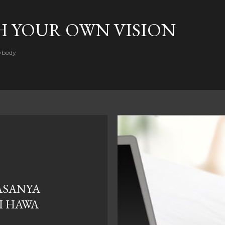
Skip to main content
H YOUR OWN VISION
rybody
RASANYA
I HAWA