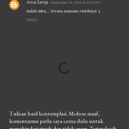
Irma Senja
December 14, 2012 at 8:54 PM
indah mba,... terasa suasana rintiknya :)
REPLY
Tulisan hasil kontemplasi. Mohon maaf,
komentarmu perlu saya cerna dulu untuk
P
menghindari riweh dan tidak spam. Terimakasih.
o