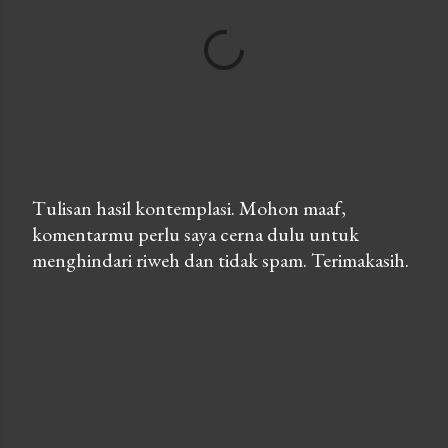
Tulisan hasil kontemplasi. Mohon maaf,
komentarmu perlu saya cerna dulu untuk
P
menghindari riweh dan tidak spam. Terimakasih.
o
s
t
a
C
o
m
m