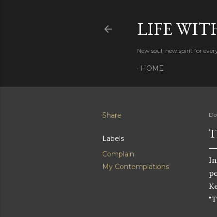
LIFE WIT
New soul, new spirit for eve
HOME
Share
De
T
Labels
Complain
In
My Contemplations
pe
K
"T