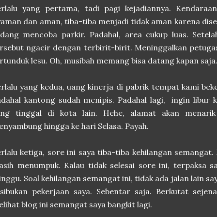
erlalu yang pertama, tadi pagi kejadiannya. Kendaraa
aman dan aman, tiba-tiba menjadi tidak aman karena dis
edang mencoba parkir. Padahal, area cukup luas. Sete
rsebut ngacir dengan terbirit-birit. Meninggalkan petug
rtunduk lesu. Oh, musibah memang bisa datang kapan saja
rlalu yang kedua, uang kinerja di pabrik tempat kami bekerj
dahal kantong sudah menipis. Padahal lagi, ingin libur 
ang tinggal di kota lain. Hehe, alamat akan menari
nyambung hingga ke hari Selasa. Payah.
rlalu ketiga, sore ini saya tiba-tiba kehilangan semangat
sih menumpuk. Kalau tidak selesai sore ini, terpaksa 
nggu. Soal kehilangan semangat ini, tidak ada jalan lain sa
sibukan pekerjaan saya. Sebentar saja. Berkutat sejenak
lihat blog ini semangat saya bangkit lagi.