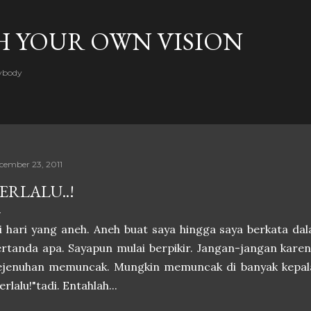
Skip to main content
H YOUR OWN VISION
rybody
cember 23, 2011
ERLALU..!
i hari yang aneh. Aneh buat saya hingga saya berkata dala
rtanda apa. Sayapun mulai berpikir. Jangan-jangan karen
ejenuhan memuncak. Mungkin memuncak di banyak kepal
erlalu!"tadi. Entahlah...