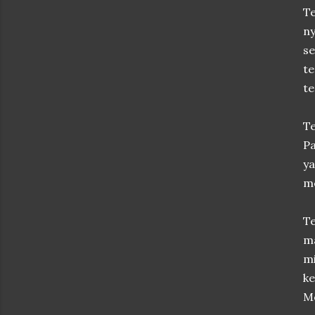
T
ny
s
te
te
Te
Pa
y
me
Te
ma
mi
ke
Me