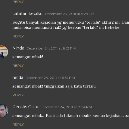
REPLY
catatan kecilku
December 24, 2011 at 5:28 PM
Begitu banyak kejadian yg menurutku "terlalu" akhir2 ini. Da
mulai bisa menikmati hal2 yg berbau "terlalu" ini hehehe
REPLY
Ninda
December 24, 2011 at 6:53 PM
semangat mbak!
REPLY
ninda
December 24, 2011 at 6:57 PM
semangat mbak! tinggalkan saja kata terlalu!
REPLY
Penulis Galau
December 24, 2011 at 8:24 PM
semangat mbak... Pasti ada hikmah dibalik semua kejadian... :smi
REPLY