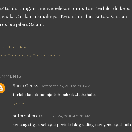
gitulah. Jangan menyepelekan umpatan terlalu di kepal
jenak. Carilah hikmahnya. Keluarlah dari kotak. Carilah 
rus berjalan. Salam.
are
Email Post
els:
Complain
My Contemplations
OMMENTS
Socio Geeks
December 23, 2011 at 7:01 PM
terlalu kak demo aja tuh pabrik ..hahahaha
REPLY
automation
December 24, 2011 at 9:38 AM
semangat gan sebagai pecinta blog saling menyemangati nih