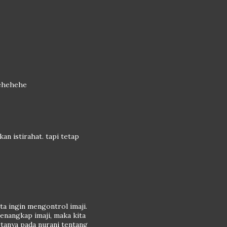
hehehehe
an istirahat. tapi tetap
ta ingin mengontrol imaji.
menangkap imaji, maka kita
rtanya pada nurani tentang