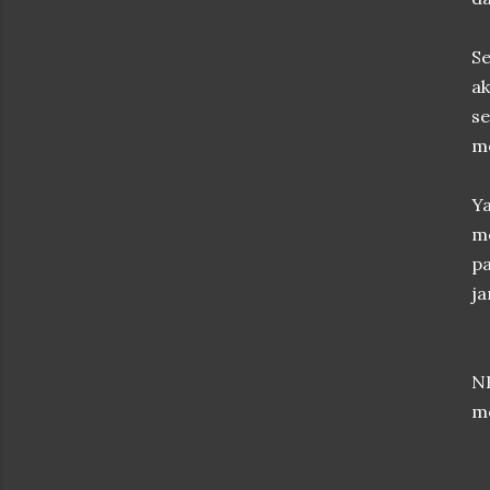
Se
ak
s
m
Ya
m
pa
ja
N
me