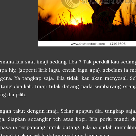
mana kau saat imaji sedang tiba ? Tak perduli kau seda
apa hiy, (seperti lirik lagu, entah lagu apa), sebelum ia
gera. Ya tangkap saja. Bila tidak, kau akan menyesal. S
atang dua kali. Imaji tidak datang pada sembarang ora
ng dia pilih.
ngan takut dengan imaji. Seliar apapun dia, tangkap saja
ja. Siapkan secangkir teh atau kopi. Bila perlu mandi
paya ia terpancing untuk datang. Bila ia sudah memili
tangi, ia akan selalu datang padamu kapan saja.