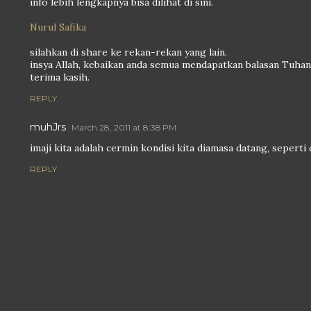
info lebih lengkapnya bisa dilihat di sini.
Nurul Safika
silahkan di share ke rekan-rekan yang lain.
insya Allah, kebaikan anda semua mendapatkan balasan Tuha
terima kasih.
REPLY
muhJrs
March 28, 2011 at 8:38 PM
imaji kita adalah cermin kondisi kita diamasa datang, seperti ci
REPLY