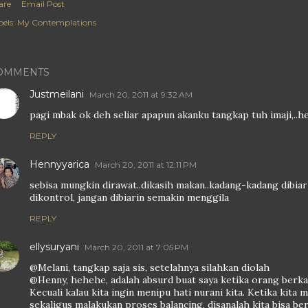
are
Email Post
els:
My Contemplations
OMMENTS
Justmeilani
March 20, 2011 at 9:32 AM
pagi mbak ok deh seliar apapun akanku tangkap tuh imaji,..
REPLY
Hennyyarica
March 20, 2011 at 12:11 PM
sebisa mungkin dirawat..dikasih makan..kadang-kadang dibiark
dikontrol, jangan dibiarin semakin menggila
REPLY
ellysuryani
March 20, 2011 at 7:05 PM
@Melani, tangkap saja sis, setelahnya silahkan diolah
@Henny, hehehe, adalah absurd buat saya ketika orang berka
Kecuali kalau kita ingin menipu hati nurani kita. Ketika kita 
sekaligus malakukan proses balancing, disanalah kita bisa be