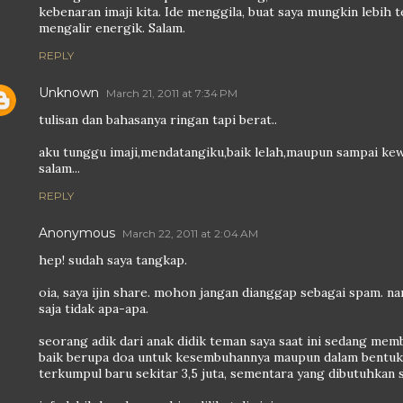
kebenaran imaji kita. Ide menggila, buat saya mungkin lebih t
mengalir energik. Salam.
REPLY
Unknown
March 21, 2011 at 7:34 PM
tulisan dan bahasanya ringan tapi berat..
aku tunggu imaji,mendatangiku,baik lelah,maupun sampai kew
salam...
REPLY
Anonymous
March 22, 2011 at 2:04 AM
hep! sudah saya tangkap.
oia, saya ijin share. mohon jangan dianggap sebagai spam. na
saja tidak apa-apa.
seorang adik dari anak didik teman saya saat ini sedang mem
baik berupa doa untuk kesembuhannya maupun dalam bentuk fi
terkumpul baru sekitar 3,5 juta, sementara yang dibutuhkan s