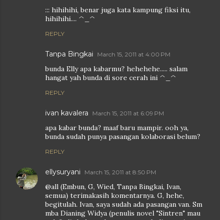
::: hihihihi, benar juga kata kampung fiksi itu,
hihihihi.... ^_^
REPLY
Tanpa Bingkai
March 15, 2011 at 4:00 PM
bunda Elly apa kabarmu? hehehehe..... salam
hangat yah bunda di sore cerah ini ^_^
REPLY
ivan kavalera
March 15, 2011 at 6:09 PM
apa kabar bunda? maaf baru mampir. ooh ya,
bunda sudah punya pasangan kolaborasi belum?
REPLY
ellysuryani
March 15, 2011 at 8:50 PM
@all (Embun, G, Wied, Tanpa Bingkai, Ivan,
semua) terimakasih komentarnya. G, hehe,
begitulah. Ivan, saya sudah ada pasangan van. Sm
mba Dianing Widya (penulis novel "Sintren" mau