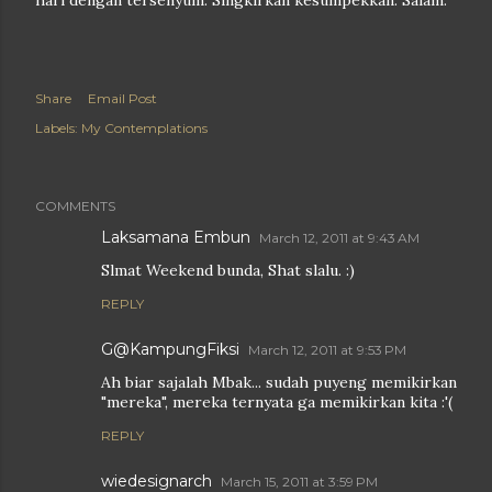
hari dengan tersenyum. Singkirkan kesumpekkan. Salam.
Share
Email Post
Labels:
My Contemplations
COMMENTS
Laksamana Embun
March 12, 2011 at 9:43 AM
Slmat Weekend bunda, Shat slalu. :)
REPLY
G@KampungFiksi
March 12, 2011 at 9:53 PM
Ah biar sajalah Mbak... sudah puyeng memikirkan
"mereka", mereka ternyata ga memikirkan kita :'(
REPLY
wiedesignarch
March 15, 2011 at 3:59 PM