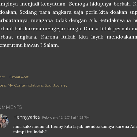
mpinya menjadi kenyataan. Semoga hidupnya berkah. Ken
doakan, Sedang para angkara saja perlu kita doakan su
rbuatannya, mengapa tidak dengan Aili. Setidaknya ia 
rbuat baik karena mengejar sorga. Dan ia tidak pernah 
erbuat angkara. Karena itukah kita layak mendoakan
enurutmu kawan ? Salam.
are
Email Post
els:
My Contemplations
Soul Journey
OMMENTS
Hennyyarica
February 12, 2011 at 1:21 PM
mm..kalo menurut henny kita layak mendoakannya karena Aili
mimpi itu indah?