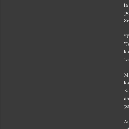
i
pe
Se
"T
"
ka
ta
Ma
ka
Ka
sa
pa
A