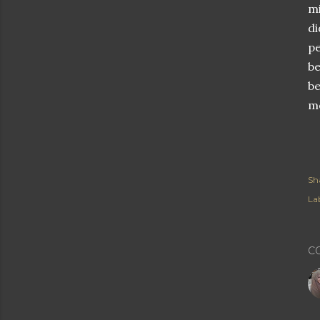
mi
di
pe
be
b
m
Sh
Lab
C