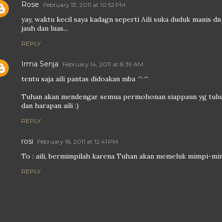
Rose
February 13, 2011 at 10:52 PM
yay, waktu kecil saya kadagn seperti Aili suka duduk manis d
jauh dan luas...
REPLY
Irma Senja
February 14, 2011 at 8:39 AM
tentu saja aili pantas didoakan mba ^^
Tuhan akan mendengar semua permohonan siappaun yg tulu
dan harapan aili :)
REPLY
rosi
February 16, 2011 at 12:41 PM
To : aili, bermimpilah karena Tuhan akan memeluk mimpi-mimp
REPLY