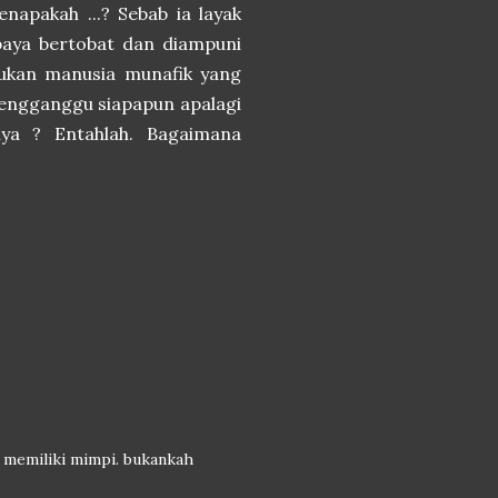
apakah ...? Sebab ia layak
paya bertobat dan diampuni
bukan manusia munafik yang
mengganggu siapapun apalagi
nya ? Entahlah. Bagaimana
 memiliki mimpi. bukankah