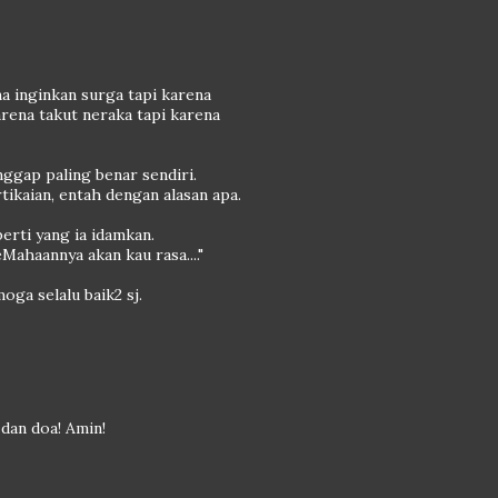
a inginkan surga tapi karena
arena takut neraka tapi karena
gap paling benar sendiri.
rtikaian, entah dengan alasan apa.
erti yang ia idamkan.
Mahaannya akan kau rasa...."
oga selalu baik2 sj.
dan doa! Amin!