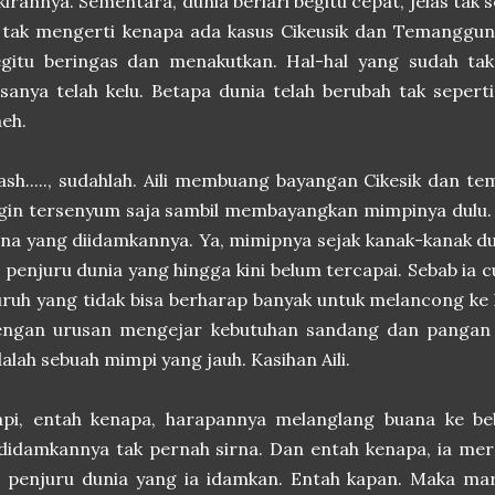
kirannya. Sementara, dunia berlari begitu cepat, jelas tak s
a tak mengerti kenapa ada kasus Cikeusik dan Temanggu
gitu beringas dan menakutkan. Hal-hal yang sudah tak 
sanya telah kelu. Betapa dunia telah berubah tak sepert
eh.
ash....., sudahlah. Aili membuang bayangan Cikesik dan t
gin tersenyum saja sambil membayangkan mimpinya dulu. 
na yang diidamkannya. Ya, mimipnya sejak kanak-kanak d
 penjuru dunia yang hingga kini belum tercapai. Sebab ia cu
ruh yang tidak bisa berharap banyak untuk melancong ke 
engan urusan mengejar kebutuhan sandang dan pangan 
alah sebuah mimpi yang jauh. Kasihan Aili.
api, entah kenapa, harapannya melanglang buana ke be
didamkannya tak pernah sirna. Dan entah kenapa, ia me
 penjuru dunia yang ia idamkan. Entah kapan. Maka mar