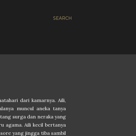
SEARCH
tahari dari kamarnya. Aili,
palanya muncul aneka tanya
ntang surga dan neraka yang
u agama. Aili kecil bertanya
sore yang jingga tiba sambil