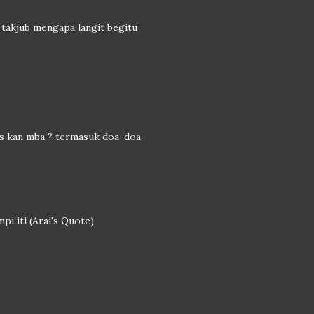
n takjub mengapa langit begitu
s kan mba ? termasuk doa-doa
i iti (Arai's Quote)