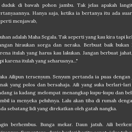
a duduk di bawah pohon jambu. Tak jelas apakah lang
rtanyaannya. Hanya saja, ketika ia bertanya itu ada sua
perti menjawab,
uhan adalah Maha Segala. Tak seperti yang kau kira tapi ke
Jangan hiraukan sorga dan neraka. Berbuat baik bukan 
rena itulah yang harus kau lakukan. Jangan berbuat jaha
pi karena itulah yang seharusnya..."
ka Ailipun tersenyum. Senyum pertanda ia puas dengan 
nak yang polos dan bersahaja. Aili yang suka berlari-la
dang ia kadang melompat menangkap kupu-kupu dan belal
mbil ia menyeka peluhnya. Lalu akan tiba di rumah deng
da sebatang lidi yang direkatkan oleh gatah nangka.
ngin berhembus. Bunga mekar. Daun jatuh. Aili berk