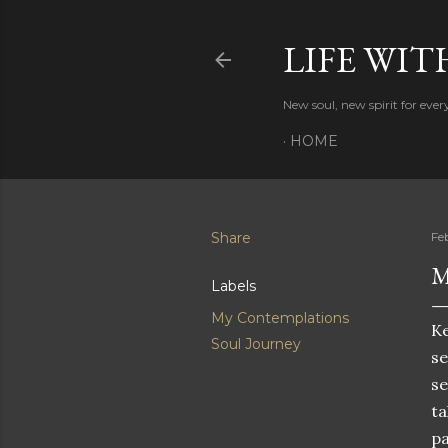
LIFE WIT
New soul, new spirit for eve
HOME
Share
Fe
M
Labels
My Contemplations
Ke
Soul Journey
s
se
ta
pa