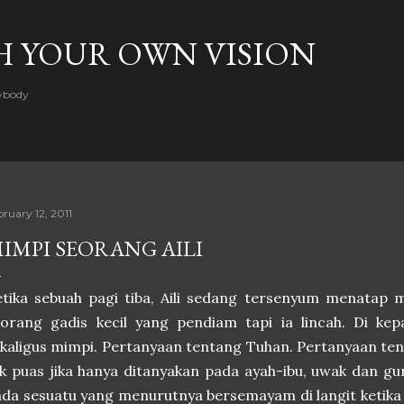
Skip to main content
H YOUR OWN VISION
rybody
bruary 12, 2011
IMPI SEORANG AILI
tika sebuah pagi tiba, Aili sedang tersenyum menatap ma
eorang gadis kecil yang pendiam tapi ia lincah. Di ke
kaligus mimpi. Pertanyaan tentang Tuhan. Pertanyaan te
k puas jika hanya ditanyakan pada ayah-ibu, uwak dan gur
da sesuatu yang menurutnya bersemayam di langit ketika 