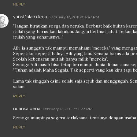
REPLY
yansDalamJeda
February 12, 2011 at 6:43 PM
"Jangan hiraukan sorga dan neraka. Berbuat baik bukan karen
itulah yang harus kau lakukan. Jangan berbuat jahat, bukan k
itulah yang seharusnya..."
Aili, ia sungguh tak mampu memahami "mereka" yang mengang
Sepertiku, seperti halnya Aili yang lain. Kenapa harus ada pe
Seolah kebenaran mutlak hanya milik "mereka".
Semoga Aili masih bisa tetap bermimpi, dunia di luar sana sep
"Tuhan adalah Maha Segala. Tak seperti yang kau kira tapi ke
Lama tak singgah dsini, selalu saja sejuk dan menggugah. Sem
salam.
REPLY
nuansa pena
February 12, 2011 at 11:33 PM
Semoga mimpinya segera terlaksana, tentunya dengan usaha 
REPLY