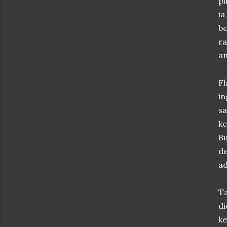
pi
i
be
ra
an
Fl
in
sa
ke
Bu
d
ad
T
di
ke