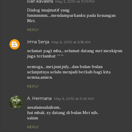
ivan kavalera
May 5, 2010 at 11:01 PM
Dialog imajinatif yang
hmmmmm....mendamparkanku pada kenangan
Mei.
REPLY
Irma Senja
May 6, 2010 at 6:18 AM
selamat pagi mba,...selamat datang mei meskipun
juga terlambat ^^
semoga,...mei,juni,july....dan bulan-bulan
selanjutnya selalu menjadi berkah bagi kita
semua,amien.
REPLY
A. Hermana
May 6, 2010 at 9:49 AM
assalamualaikum..
hai mbak, sy datang di bulan Mei nih..
salam
REPLY