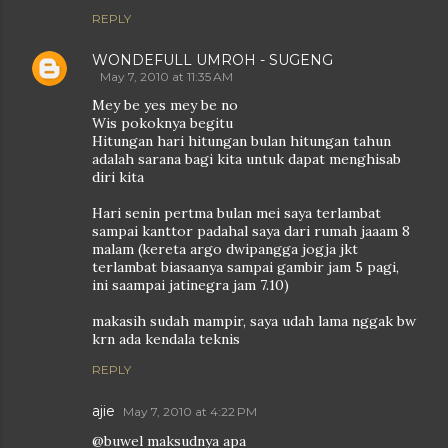
REPLY
WONDEFULL UMROH - SUGENG
May 7, 2010 at 11:35 AM
Mey be yes mey be no
Wis pokoknya begitu
Hitungan hari hitungan bulan hitungan tahun
adalah sarana bagi kita untuk dapat menghisab
diri kita
Hari senin pertma bulan mei saya terlambat
sampai kanttor padahal saya dari rumah jaaam 8
malam (kereta argo dwipangga jogja jkt
terlambat biasaanya sampai gambir jam 5 pagi,
ini saampai jatinegra jam 7.10)
makasih sudah mampir, saya udah lama nggak bw
krn ada kendala teknis
REPLY
ajie
May 7, 2010 at 4:22 PM
@buwel maksudnya apa