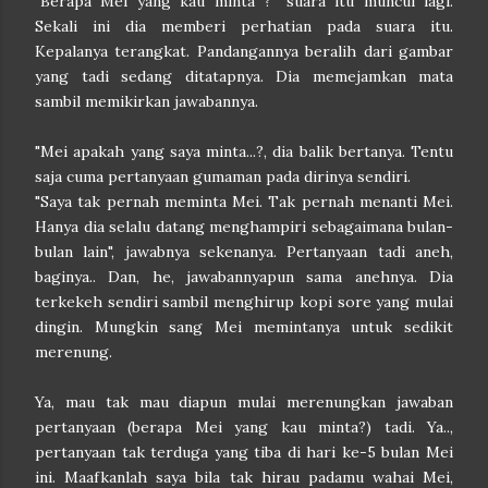
"Berapa Mei yang kau minta ?" suara itu muncul lagi.
Sekali ini dia memberi perhatian pada suara itu.
Kepalanya terangkat. Pandangannya beralih dari gambar
yang tadi sedang ditatapnya. Dia memejamkan mata
sambil memikirkan jawabannya.
"Mei apakah yang saya minta...?, dia balik bertanya. Tentu
saja cuma pertanyaan gumaman pada dirinya sendiri.
"Saya tak pernah meminta Mei. Tak pernah menanti Mei.
Hanya dia selalu datang menghampiri sebagaimana bulan-
bulan lain", jawabnya sekenanya. Pertanyaan tadi aneh,
baginya.. Dan, he, jawabannyapun sama anehnya. Dia
terkekeh sendiri sambil menghirup kopi sore yang mulai
dingin. Mungkin sang Mei memintanya untuk sedikit
merenung.
Ya, mau tak mau diapun mulai merenungkan jawaban
pertanyaan (berapa Mei yang kau minta?) tadi. Ya..,
pertanyaan tak terduga yang tiba di hari ke-5 bulan Mei
ini. Maafkanlah saya bila tak hirau padamu wahai Mei,