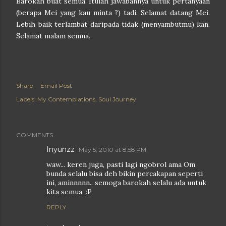
Barokah buat semua. Itulah jawabannya untuk pertanyaan
(berapa Mei yang kau minta ?) tadi. Selamat datang Mei.
Lebih baik terlambat daripada tidak (menyambutmu) kan.
Selamat malam semua.
Share
Email Post
Labels:
My Contemplations
Soul Journey
COMMENTS
Inyunzz
May 5, 2010 at 8:58 PM
waw... keren juga, pasti lagi ngobrol ama Om
bunda selalu bisa deh bikin percakapan seperti
ini, aminnnnn.. semoga barokah selalu ada untuk
kita semua, :P
REPLY