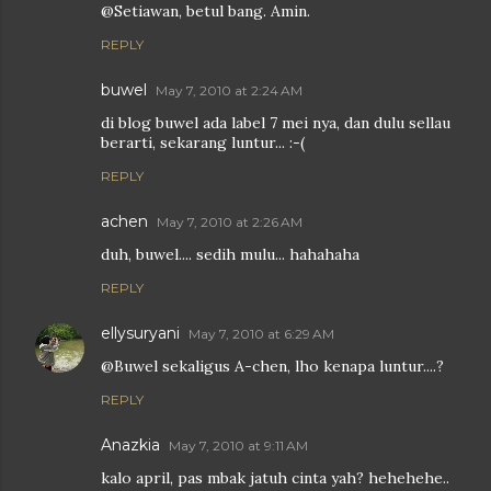
@Setiawan, betul bang. Amin.
REPLY
buwel
May 7, 2010 at 2:24 AM
di blog buwel ada label 7 mei nya, dan dulu sellau
berarti, sekarang luntur... :-(
REPLY
achen
May 7, 2010 at 2:26 AM
duh, buwel.... sedih mulu... hahahaha
REPLY
ellysuryani
May 7, 2010 at 6:29 AM
@Buwel sekaligus A-chen, lho kenapa luntur....?
REPLY
Anazkia
May 7, 2010 at 9:11 AM
kalo april, pas mbak jatuh cinta yah? hehehehe..