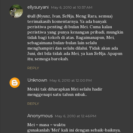
ellysuryani
May 6, 2010 at 10:57 AM
@all (Nyunz, Ivan, SeNja, Neng Rara, semua)
terimakasih komentarnya. Ya ada banyak
peristiwa penting di bulan Mei. Cuma kalau
peristiwa yang punya kenangan pribadi, mungkin
tidak bagi tokoh di atas. Bagaimanapun, Mei,
sebagaimana bulan-bulan lain selalu
menghampiri dan selalu dilalui. Tidak akan ada
Juni, dst bila tidak ada Mei, ya kan SeNja. Apapun
itu, semoga barokah.
REPLY
Unknown
May 6, 2010 at 12:00 PM
Meski tak diharapkan Mei selalu hadir
menggenapi satu tahun mbak..
REPLY
Anonymous
May 6, 2010 at 12:46 PM
Mei = masa = waktu
gunakanlah 'Mei' kali ini dengan sebaik-baiknya,