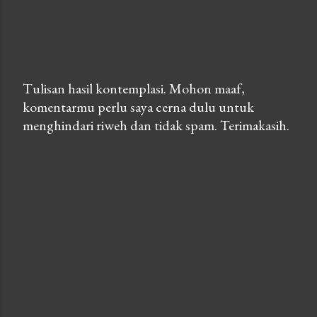
Tulisan hasil kontemplasi. Mohon maaf,
komentarmu perlu saya cerna dulu untuk
P
menghindari riweh dan tidak spam. Terimakasih.
o
s
t
a
C
o
m
m
e
n
t