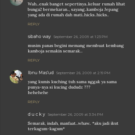
Wah...enak banget sepertinya..keluar rumah lihat
bunga2 bermekaran.., sayang..kamboja Jepang
yang ada di rumah dah mati..hicks..hicks..
REPLY
sibaho way
September 26, 2009 at 1:23 PM
musim panas begini memang membuat kembang
kamboja semakin semarak...
REPLY
Ibnu Mas'ud
September 26, 2009 at 2:19 PM
yang kumis kuching tuh sama nggak ya sama
punya-nya si kucing dududz ???
hehehehe
REPLY
d u c k y
September 26, 2009 at 3:34 PM
Semarak, indah, manfaat...whaw.. *aku jadi ikut
terkagum-kagum*