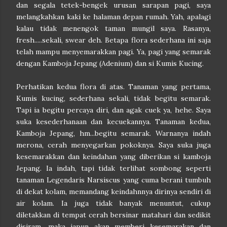
dan segala tetek-bengek urusan sarapan pagi, saya
melangkahkan kaki ke halaman depan rumah. Yah, apalagi
kalau tidak menengok taman mungil saya. Rasanya,
fresh.....sekali, swear deh. Betapa flora sederhana ini saja
telah mampu menyemarakkan pagi. Ya, pagi yang semarak
dengan Kamboja Jepang (Adenium) dan si Kumis Kucing.
Perhatikan kedua flora di atas. Tanaman yang pertama,
Kumis kucing, sederhana sekali, tidak begitu semarak.
Tapi ia begitu percaya diri, dan agak cuek ya, hehe. Saya
suka kesederhanaan dan kecuekannya. Tanaman kedua,
Kamboja Jepang, hm...begitu semarak. Warnanya indah
merona, cerah menyegarkan pokoknya. Saya suka juga
kesemarakkan dan keindahan yang diberikan si kamboja
Jepang. Ia indah, tapi tidak terlihat sombong seperti
tanaman Legendaris Narsiscus yang cuma berani tumbuh
di dekat kolam, memandang keindahnnya dirinya sendiri di
air kolam.
Ia juga tidak banyak menuntut, cukup
diletakkan di tempat cerah bersinar matahari dan sedikit
disiram, maka iapun akan memberi kesemarakan dan