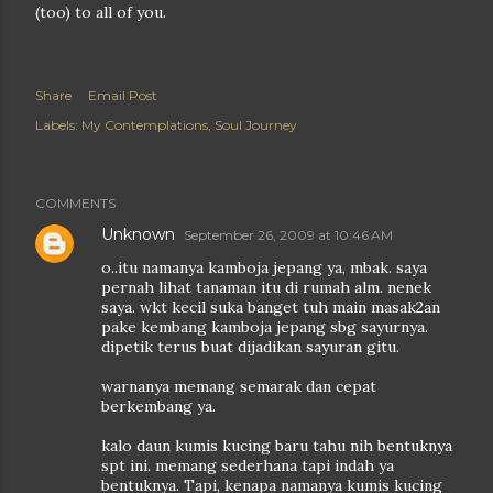
(too) to all of you.
Share
Email Post
Labels:
My Contemplations
Soul Journey
COMMENTS
Unknown
September 26, 2009 at 10:46 AM
o..itu namanya kamboja jepang ya, mbak. saya
pernah lihat tanaman itu di rumah alm. nenek
saya. wkt kecil suka banget tuh main masak2an
pake kembang kamboja jepang sbg sayurnya.
dipetik terus buat dijadikan sayuran gitu.
warnanya memang semarak dan cepat
berkembang ya.
kalo daun kumis kucing baru tahu nih bentuknya
spt ini. memang sederhana tapi indah ya
bentuknya. Tapi, kenapa namanya kumis kucing