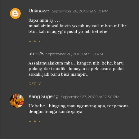
Unknown
September 26, 2009 at 9:10 PM
Sapa mlm aj. . . .
minal aizin wal faizin yo mb nyusul, mhon mf lhr
btin..kali ni aq yg nyusul yo mb,hehehe
REPLY
ateh75
September 26, 2009 at 9:50 PM
Assalamualaikum mba ...kangen nih ,hehe. baru
pulang dari mudik ..lumayan capek ,acara padat
sekali..jadi baru bisa mampir..
REPLY
Kang Sugeng
September 27, 2009 at 12:30 PM
Hehehe... bingung mau ngomong apa, terpesona
dengan bunga kambojanya
REPLY