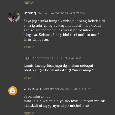
REPLY
lintang
September 26, 2009 at 3:57 PM
Saya juga suka bunga kamboja jepang kebtlan di
rmh jg ada, tp yg sy kagumi adalah mbak soul
krn selalu memberi inspirasi pd pembaca
blognya. Selamat hr ry idul fitri mohon maaf
lahir dan batin.
REPLY
sigit
September 26, 2009 at 4:40 PM
kumis kucing bisa juga dgunakan sebagai
obat..sangat bermanfaat bgt.*merenung*
REPLY
Unknown
September 26, 2009 at 9:09 PM
Sapa mlm aj. . . .
minal aizin wal faizin yo mb nyusul, mhon mf lhr
btin..kali ni aq yg nyusul yo mb,hehehe
REPLY