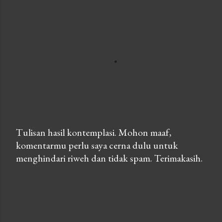
Tulisan hasil kontemplasi. Mohon maaf,
komentarmu perlu saya cerna dulu untuk
P
menghindari riweh dan tidak spam. Terimakasih.
o
s
t
a
C