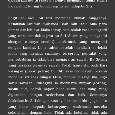
dibesarkan ibu tiri setelah ibunya meninggal dunia. Itulah
hari paling terang benderang dalam hidup bu Siti.
Begitulah awal bu Siti membina Rumah tangganya.
Kemudian lahirlah ayahanda Diah, lalu lahir pula para
paman dan bibinya. Maka setiap hari adalah rasa mengabdi
yang tertanam dalam jiwa bu Siti. Suami yang mengasihi
(dengan caranya sendiri), anak-anak yang mengerti
dengan kondisi. Lima tahun setelah menikah, si lelaki
muda yang menjadi suaminya terserang penyakit yang
menyebabkan ia tidak bisa menggarap sawah. Bu Sitilah
yang perkasa turun ke sawah. Tidak hanya itu, pada hari
kalangan (pasar pekan) bu Siti akan mendayuh perahu
menelususri anak sungai Musi, menjual pisang, ubi, juga
sayur-sayuran. Pulangnya ia membawa minyak goreng,
sabun cuci, rokok paper buat suami, dan uang yang
digunakan dengan sederhana dan baik. Semuanya
dilakukan bu Siti dengan rasa syukur dan ikhlas, juga cinta
yang besar kepada keluarganya. Anak-anak mereka
sekolahkan dengan baik. Tidak ada keluhan, tidak ada