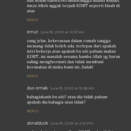
dan ikhlas bahwa berumahtangga adalah ibadah,
insya Alloh nggak terjadi KDRT seperti kisah di
atas
REPLY
ernut
June 18, 2009 at 10:57 AM
yang jelas, kekerasaan dalam rumah tangga
memang tidak boleh ada, terlepas dari apakah
istri bekerja atau apakah bu siti paham makna
KDRT...ini masalah sesama hamba Allah yg harus
saling menghormati dan tidak membuat
kerusakan di muka bumi ini...halah!
REPLY
duo emak
June 18, 2009 at 10:58 AM
bahagiakanh bu siti? atau dia tidak paham
apakah dia bahagia atau tidak?
REPLY
donalduck
June 18, 2009 at 2:50 PM