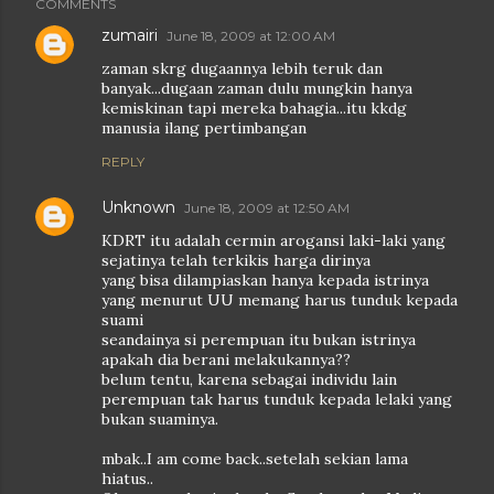
COMMENTS
zumairi
June 18, 2009 at 12:00 AM
zaman skrg dugaannya lebih teruk dan
banyak...dugaan zaman dulu mungkin hanya
kemiskinan tapi mereka bahagia...itu kkdg
manusia ilang pertimbangan
REPLY
Unknown
June 18, 2009 at 12:50 AM
KDRT itu adalah cermin arogansi laki-laki yang
sejatinya telah terkikis harga dirinya
yang bisa dilampiaskan hanya kepada istrinya
yang menurut UU memang harus tunduk kepada
suami
seandainya si perempuan itu bukan istrinya
apakah dia berani melakukannya??
belum tentu, karena sebagai individu lain
perempuan tak harus tunduk kepada lelaki yang
bukan suaminya.
mbak..I am come back..setelah sekian lama
hiatus..