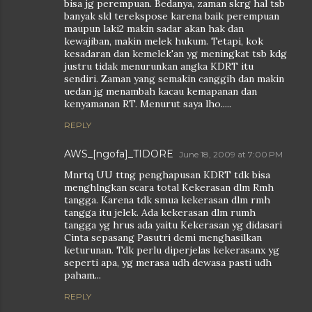
bisa jg perempuan. Bedanya, zaman skrg hal tsb
banyak skl terekspose karena baik perempuan
maupun laki2 makin sadar akan hak dan
kewajiban, makin melek hukum. Tetapi, kok
kesadaran dan kemelek'an yg meningkat tsb kdg
justru tidak menurunkan angka KDRT itu
sendiri. Zaman yang semakin canggih dan makin
uedan jg menambah kacau kemapanan dan
kenyamanan RT. Menurut saya lho.....
REPLY
AWS_[ngofa]_TIDORE
June 18, 2009 at 7:00 PM
Mnrtq UU ttng penghapusan KDRT tdk bisa
menghlngkan scara total Kekerasan dlm Rmh
tangga. Karena tdk smua kekerasan dlm rmh
tangga itu jelek. Ada kekerasan dlm rumh
tangga yg hrus ada yaitu Kekerasan yg didasari
Cinta sepasang Pasutri demi menghasilkan
keturunan. Tdk perlu diperjelas kekerasanx yg
seperti apa, yg merasa udh dewasa pasti udh
paham...
REPLY