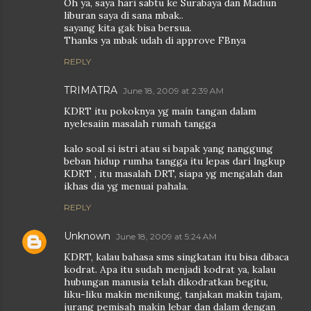
Oh ya, saya hari sabtu ke Surabaya dan Madiun
liburan saya di sana mbak..
sayang kita gak bisa bersua.
Thanks ya mbak udah di approve FBnya
REPLY
TRIMATRA
June 18, 2009 at 2:39 AM
KDRT itu pokoknya yg main tangan dalam
nyelesaiin masalah rumah tangga
kalo soal si istri atau si bapak yang nanggung
beban hidup rumha tangga itu lepas dari lngkup
KDRT , itu masalah DRT, siapa yg mengalah dan
ikhas dia yg menuai pahala.
REPLY
Unknown
June 18, 2009 at 5:24 AM
KDRT, kalau bahasa sms singkatan itu bisa dibaca
kodrat. Apa itu sudah menjadi kodrat ya, kalau
hubungan manusia telah dikodratkan begitu,
liku-liku makin menikung, tanjakan makin tajam,
jurang pemisah makin lebar dan dalam dengan