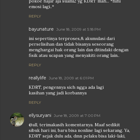
pokoe hajar aja suami2 yg KDRT mah... *hihi
emosi lagi..*
REPLY
bayunature
June 18, 2009 at 5:18 PM
ini sepertinya terproses,& akumulasi dari
perselisihan dan tidak bisanya seseorang
menghargai hak orang lain dan ditindaki dengan
fisik atau ucapan yang menyakiti orang lain..
REPLY
reallylife
June 18, 2009 at 6:01 PM
KDRT, pengennya sich ngga ada lagi
kasihan yang jadi korbannya
REPLY
ellysuryani
June 18, 2009 at 7:00 PM
@all, terimakasih komentarnya. Maaf sedikit
sibuk hari ini, baru bisa nonline lagi sekarang. Ya,
KDRT sejak dulu ada, dmn pelaku bisa laki-laki,