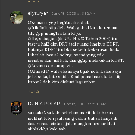
REPLY
ellysuryani
June 18, 2009 at 6:32 AM
@Zumairi, yep begitulah sobat
@Itik Bali, siip deh. Wah gak jd kita ketemuan
tik, gpp mungkin lain kl ya.
@He, sebagian (dr UU No.23 Tahun 2004) itu
justru hal2 dlm DRT jadi ruang lingkup KDRT.
Katanya KDRT itu bkn sekedr kekerasan fisik.
Lihatlah kasus2 sekrg, suami yang tdk
memberikan nafkah, dianggap melakukan KDRT.
@Advintro, mantap vin
@Ahmad F, wah ulasannya bijak neh. Kalau saya
jelas suka, kite seide. Soal pemaknaan kata, siip
kapan2 deh kita diskusi lagi sobat.
REPLY
DUNIA POLAR
June 18, 2009 at 7:38 AM
ya makaNya kalo sebelum merit, kita harus
melihat lebih jauh sang calon, bukan hanya di
dasari rasa cinta sajah. mungkin hrs melihat
akhlakNya kale yah