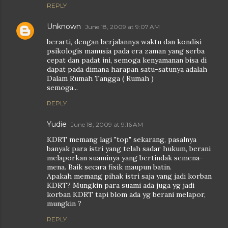
REPLY
Unknown
June 18, 2009 at 9:07 AM
berarti, dengan berjalannya waktu dan kondisi
psikologis manusia pada era zaman yang serba
cepat dan padat ini, semoga kenyamanan bisa di
dapat pada dimana harapan satu-satunya adalah
Dalam Rumah Tangga ( Rumah )
semoga...
REPLY
Yudie
June 18, 2009 at 9:16 AM
KDRT memang lagi "top" sekarang, pasalnya
banyak para istri yang telah sadar hukum, berani
melaporkan suaminya yang bertindak semena-
mena. Baik secara fisik maupun batin.
Apakah memang pihak istri saja yang jadi korban
KDRT? Mungkin para suami ada juga yg jadi
korban KDRT tapi blom ada yg berani melapor,
mungkin ?
REPLY