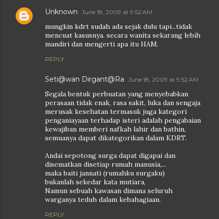
Unknown
June 18, 2009 at 9:52 AM
mungkin kdrt sudah ada sejak dulu tapi...tidak
mencuat kasusnya. secara wanita sekarang lebih
mandiri dan mengerti apa itu HAM.
REPLY
Seti@wan Dirgant@Ra
June 18, 2009 at 9:52 AM
Segala bentuk perbuatan yang menyebabkan
perasaan tidak enak, rasa sakit, luka dan sengaja
merusak kesehatan termasuk juga kategori
penganiayaan terhadap isteri adalah pengabaian
kewajiban memberi nafkah lahir dan bathin,
semuanya dapat dikategorikan dalam KDRT.
Andai sepotong surga dapat digapai dan
disematkan disetiap rumah manusia,...
maka baiti jannati (rumahku surgaku)
bukanlah sekedar kata mutiara,
Namun sebuah kawasan dimana seluruh
warganya teduh dalam kebahagiaan.
REPLY