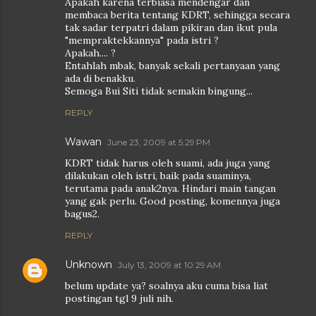
Apakah karena terbiasa mendengar dan
membaca berita tentang KDRT, sehingga secara
tak sadar terpatri dalam pikiran dan ikut pula
"mempraktekkannya" pada istri ?
Apakah.... ?
Entahlah mbak, banyak sekali pertanyaan yang
ada di benakku.
Semoga Bui Siti tidak semakin bingung...
REPLY
Wawan
June 23, 2009 at 5:29 PM
KDRT tidak harus oleh suami, ada juga yang
dilakukan oleh istri, baik pada suaminya,
terutama pada anak2nya. Hindari main tangan
yang gak perlu. Good posting, komennya juga
bagus2.
REPLY
Unknown
July 13, 2009 at 10:29 AM
belum update ya? soalnya aku cuma bisa liat
postingan tgl 9 juli nih.