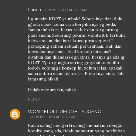
Fanda
June 18, 2009 at 10:11 AM
Lg musim KDRT ya mbak? Sebetulnya dari dulu
jg ada mbak, cuma cara berpikirnya yg beda.
Jaman dulu istri harus takluk dan tergantung
pada suami. Sekarang pikiran wanita lbh terbuka,
bahwa suami dan istri konsepnya seperti 2
pemegang saham sebuah perusahaan. Hak dan
kewajibannya sama. Asal konsep ini sama2
diyakini dan dilandasi dgn cinta, hrsnya ga ada lg
KDRT. Tp org mgkn sering gegabah memilih
jodoh, sehingga konsep ini belum jelas, apakah
sama antara suami dan istri. Pokoknya cinta, lalu
langsung nikah.
Itulah menurutku, mbak...
REPLY
WONDEFULL UMROH - SUGENG
June 18, 2009 at 10:49 AM
Kalau saling mengerti saling memahami dengan
kondisi yang ada, tidak menuntut yang berlbihan