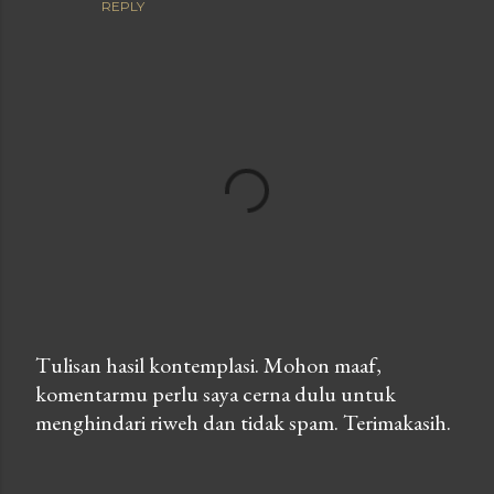
REPLY
Tulisan hasil kontemplasi. Mohon maaf,
komentarmu perlu saya cerna dulu untuk
P
menghindari riweh dan tidak spam. Terimakasih.
o
s
t