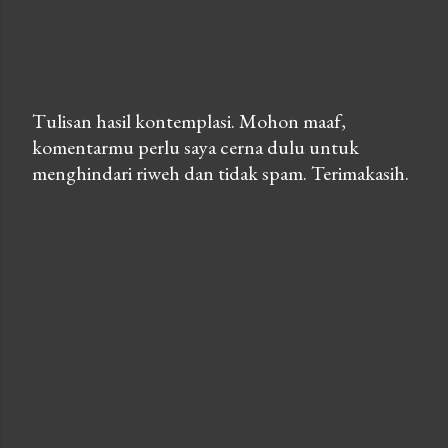
Tulisan hasil kontemplasi. Mohon maaf,
komentarmu perlu saya cerna dulu untuk
P
menghindari riweh dan tidak spam. Terimakasih.
o
s
t
a
C
o
m
m
e
n
t