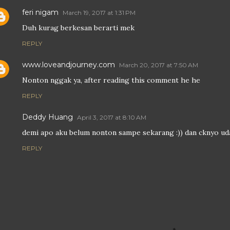
feri nigam
March 19, 2017 at 1:31 PM
Duh kurag berkesan berarti mek
REPLY
www.loveandjourney.com
March 20, 2017 at 7:50 AM
Nonton nggak ya, after reading this comment he he
REPLY
Deddy Huang
April 3, 2017 at 8:10 AM
demi apo aku belum nonton sampe sekarang :)) dan cknyo uda
REPLY