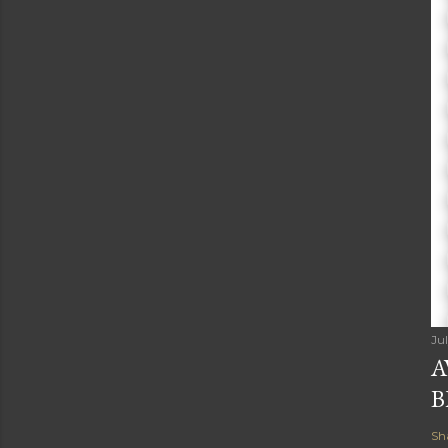
Ju
A
B
Sh