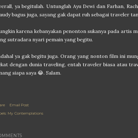
erall, ya begitulah. Untunglah Ayu Dewi dan Farhan, Rac
udy bagus juga, sayang gak dapat ruh sebagai traveler t
ngkin karena kebanyakan penonton sukanya pada artis m
ng sutradara nyari pemain yang begitu.
dahal ya gak begitu juga. Orang yang nonton film ini mu
kat dengan dunia traveling, entah traveler biasa atau trav
ang siapa saya 😂. Salam.
are
Email Post
els:
My Contemplations
OMMENTS