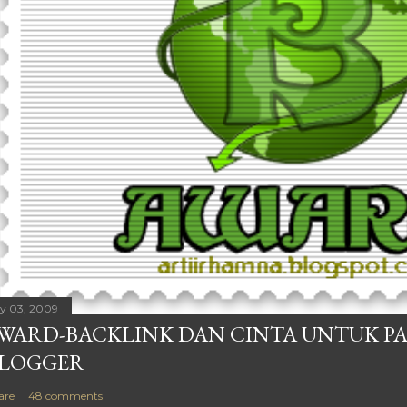
ly 03, 2009
WARD-BACKLINK DAN CINTA UNTUK P
LOGGER
are
48 comments