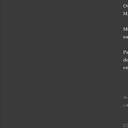
Ov
Ma
Mu
sa
Pa
de
em
Sh
Lab
C