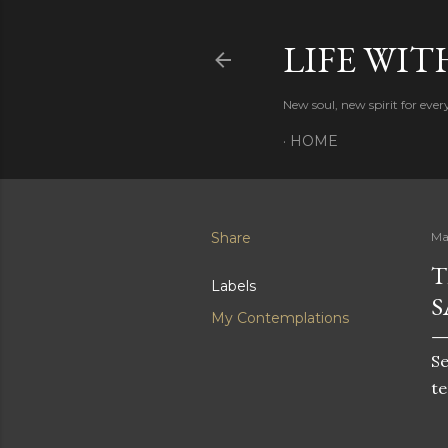
LIFE WIT
New soul, new spirit for eve
HOME
Share
Ma
T
Labels
S
My Contemplations
S
te