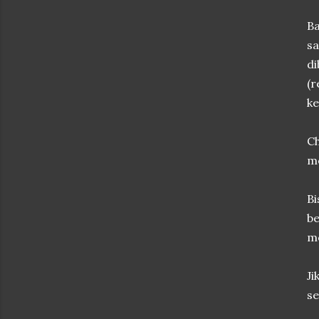
Ba
sa
di
(r
ke
C
me
B
b
me
Ji
se