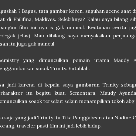
guskah ? Bagus, tata gambar keren, suguhan scene saat d
at di Philifina, Maldives. Selebihnya? Kalau saya bilang 
bangun film ini nyaris gak muncul. Keutuhan cerita ju
ed=gak jelas). Mau dibilang saya menyaksikan perjuanga
san itu juga gak muncul.
hemistry yang dimunculkan pemain utama Maudy A
nggambarkan sosok Trinity. Entahlah.
isa jadi karena di kepala saya gambaran Trinity seba
erkarakter itu begitu kuat. Sementara, Maudy Ayund
munculkan sosok tersebut selain menampilkan tokoh abg 
ka saja yang jadi Trinity itu Tika Panggabean atau Nadi
orang, traveler pasti film ini jadi lebih hidup.