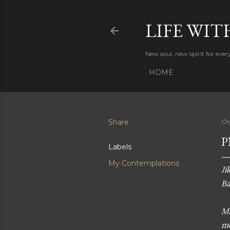
LIFE WIT
New soul, new spirit for eve
HOME
Share
Oc
P
Labels
My Contemplations
Ji
Ba
M
m