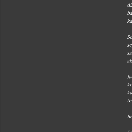
di
ba
ka
So
se
sa
ak
J
ke
ka
te
Be