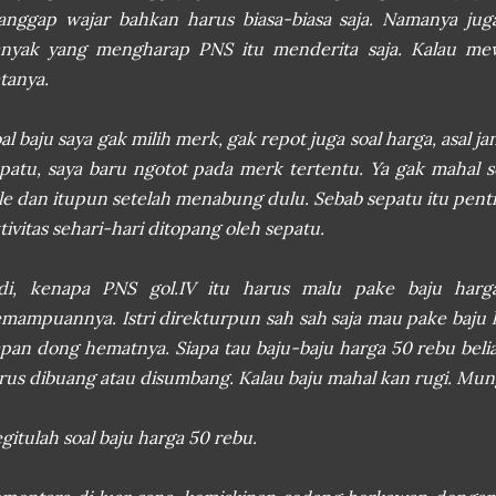
anggap wajar bahkan harus biasa-biasa saja. Namanya jug
nyak yang mengharap PNS itu menderita saja. Kalau mewa
tanya.
al baju saya gak milih merk, gak repot juga soal harga, asal j
patu, saya baru ngotot pada merk tertentu. Ya gak mahal s
le dan itupun setelah menabung dulu. Sebab sepatu itu pen
tivitas sehari-hari ditopang oleh sepatu.
adi, kenapa PNS gol.IV itu harus malu pake baju harg
mampuannya. Istri direkturpun sah sah saja mau pake baju h
pan dong hematnya. Siapa tau baju-baju harga 50 rebu beli
rus dibuang atau disumbang. Kalau baju mahal kan rugi. Mun
gitulah soal baju harga 50 rebu.