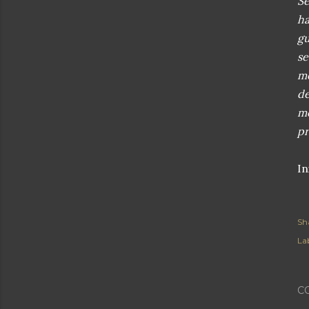
Se
ha
gu
s
me
de
m
pr
In
Sh
Lab
C