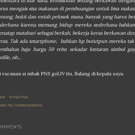
mentara di luar sana, kemiskinan sedang berkawan dengan
rus mengais sisa makanan di pembuangan untuk bisa makan
nung, bukit dan entah pelosok mana, banyak yang harus ber
ederhana karena memang hidup mereka sederhana bahkan
natap matahari sebagai berkah, bekerja keras berkawan d
ras. Tak ada smartphone, bahkan hp bututpun mereka tak 
embahas baju harga 50 rebu sekadar lontaran simbol ga
ofile, oh...
i racauan si mbak PNS gol.IV itu, Ilalang di kepala saya.
are
Email Post
els:
My Contemplations
OMMENTS