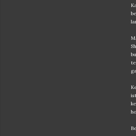
K
be
la
M
Sh
bu
t
g
Ke
is
ke
ho
Be