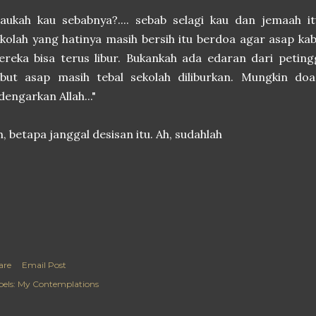
aukah kau sebabnya?.... sebab selagi kau dan jemaah it
kolah yang hatinya masih bersih itu berdoa agar asap k
reka bisa terus libur. Bukankah ada edaran dari peting
abut asap masih tebal sekolah diliburkan. Mungkin doa
dengarkan Allah..."
, betapa janggal desisan itu. Ah, sudahlah
are
Email Post
els:
My Contemplations