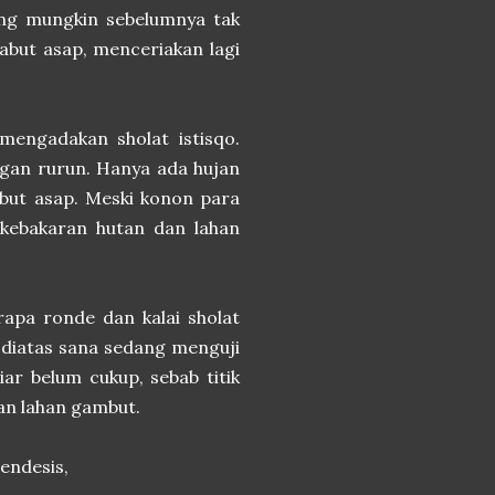
ang mungkin sebelumnya tak
abut asap, menceriakan lagi
mengadakan sholat istisqo.
nggan rurun. Hanya ada hujan
abut asap. Meski konon para
kebakaran hutan dan lahan
rapa ronde dan kalai sholat
 diatas sana sedang menguji
iar belum cukup, sebab titik
an lahan gambut.
mendesis,