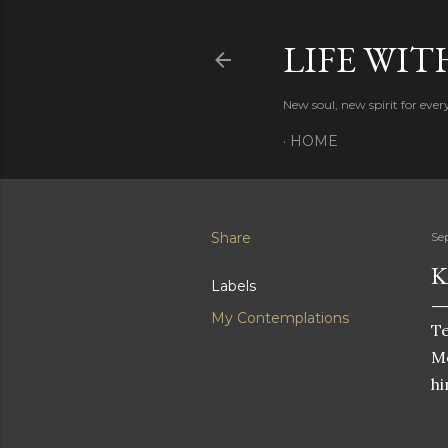
LIFE WIT
New soul, new spirit for eve
HOME
Share
Se
K
Labels
My Contemplations
T
Me
hi