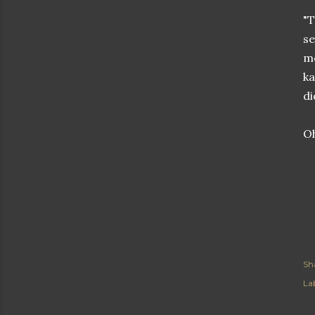
"T
se
me
k
di
Oh
Sh
Lab