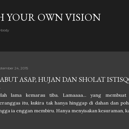
Skip to main content
H YOUR OWN VISION
rybody
ptember 24, 2015
ABUT ASAP, HUJAN DAN SHOLAT ISTIS
elah lama kemarau tiba. Lamaaaa... yang membuat
ranggas itu, kukira tak hanya hinggap di dahan dan po
ngga ia enggan membiru. Hanya menyisakan kesuraman, ka