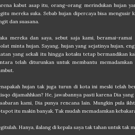
arena kabut asap itu, orang-orang merindukan hujan y
gitu mereka suka. Sebab hujan dipercaya bisa mengusir k
ngit dan suasana.
aka mereka dan saya, sebut saja kami, beramai-ramai 
olat minta hujan. Sayang, hujan yang sejatinya hujan, e
atan yang sekali itu hingga kotaku tetap bermandikan k
entara telah diturunkan untuk membantu memadamkan 
ambut.
napakah hujan tak juga turun di kota ini meski telah be
tisqo dijamahhkan? He, jawabannya pasti karena Dia yang
sabaran kami, Dia punya rencana lain. Mungkin pula ikht
tspot itu makin banyak. Tak mudah memadamkan kebakar
gitulah. Hanya, ilalang di kepala saya tak tahan untuk tak 