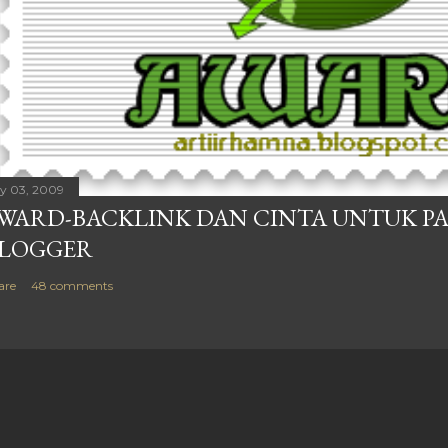
ly 03, 2009
WARD-BACKLINK DAN CINTA UNTUK P
LOGGER
are
48 comments