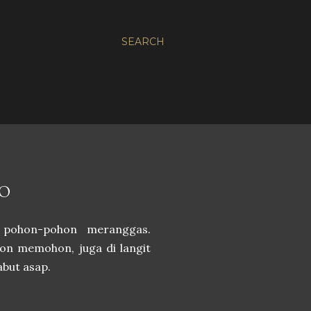
SEARCH
QO
 pohon-pohon meranggas.
hon memohon, juga di langit
but asap.