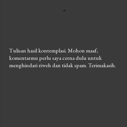
Tulisan hasil kontemplasi. Mohon maaf,
komentarmu perlu saya cerna dulu untuk
P
menghindari riweh dan tidak spam. Terimakasih.
o
s
t
a
C
o
m
m
e