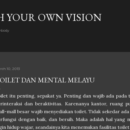
Skip to main content
H YOUR OWN VISION
rybody
rch 10, 2013
OILET DAN MENTAL MELAYU
ilet itu penting, sepakat ya. Penting dan wajib ada pad
rinteraksi dan beraktivitas. Karenanya kantor, ruang p
ll-mall besar wajib menyediakan toilet. Tidak sekedar ada 
rfungsi dengan baik, dan bersih. Maka adalah hal yang
gin hidup wajar, seandainya kita menemukan fasilitas toil