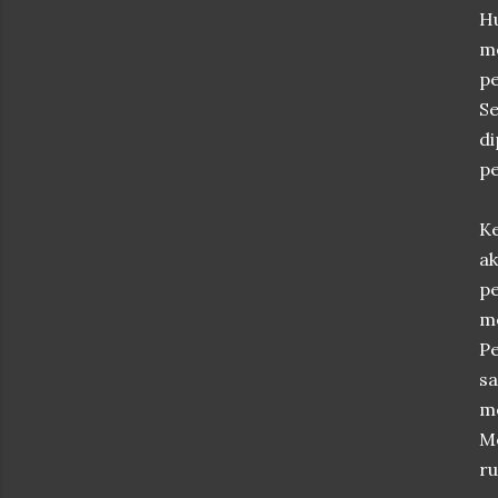
Hu
m
p
Se
di
pe
Ke
ak
pe
m
Pe
sa
me
Me
r