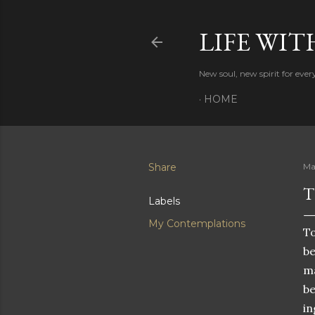
LIFE WIT
New soul, new spirit for eve
HOME
Share
Ma
T
Labels
My Contemplations
To
be
ma
be
in