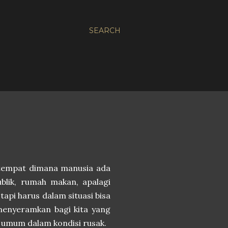
SEARCH
a tempat dimana manusia ada
ublik, rumah makan, apalagi
tapi harus dalam situasi bisa
 menyeramkan bagi kita yang
et umum dalam kondisi rusak.