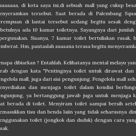
aaaaaa, di kota saya ini,di sebuah mall yang cukup be
enyeramkan tersebut. Saat berada di Palembang Square,
erempuan di lantai tersebut sedang begitu sesak deng
betulnya ada 10 kamar toiletnya. Sayangnya dari jumlah 
pergunakan. Sisanya, 7 kamar toilet bertuliskan rusak,
mberat. Hm, pantaslah suasana terasa begitu menyeramka
napa dibiarkan ? Entahlah. Kelihatanya mental melayu yang
rab dengan kata "Pentingnya toilet untuk dirawat dan di
ngelola mall, juga dari sisi pengunjung. Pengelola mall 
enyediakan dan menjaga toilet dalam kondisi berfungs
ngunjung, ya bertanggung jawab juga untuk menjaga keb
at berada di toilet. Menyiram toilet sampai bersih se
masukkan tisu dan benda laiin yang tidak seharusnya dim
nggunakan toilet (jongkok dan duduk) dengan cara yang
usak.