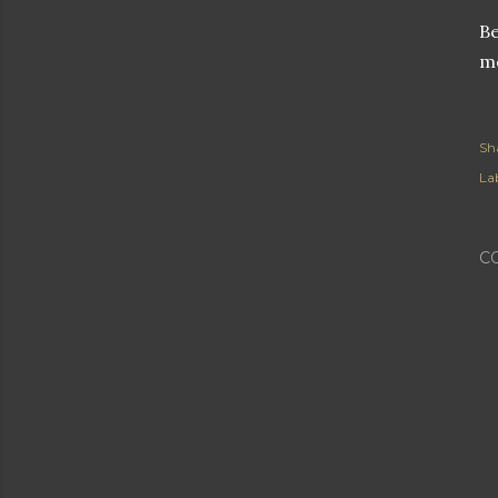
Be
me
Sh
Lab
C