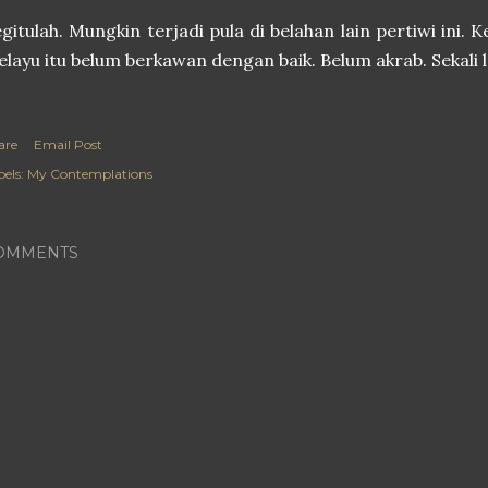
gitulah. Mungkin terjadi pula di belahan lain pertiwi ini. K
layu itu belum berkawan dengan baik. Belum akrab. Sekali l
are
Email Post
els:
My Contemplations
OMMENTS