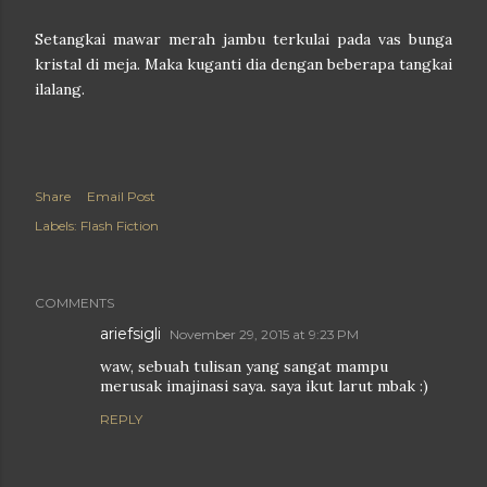
Setangkai mawar merah jambu terkulai pada vas bunga
kristal di meja. Maka kuganti dia dengan beberapa tangkai
ilalang.
Share
Email Post
Labels:
Flash Fiction
COMMENTS
ariefsigli
November 29, 2015 at 9:23 PM
waw, sebuah tulisan yang sangat mampu
merusak imajinasi saya. saya ikut larut mbak :)
REPLY