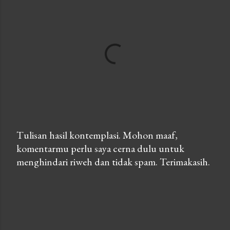
Tulisan hasil kontemplasi. Mohon maaf,
komentarmu perlu saya cerna dulu untuk
P
menghindari riweh dan tidak spam. Terimakasih.
o
s
t
a
C
o