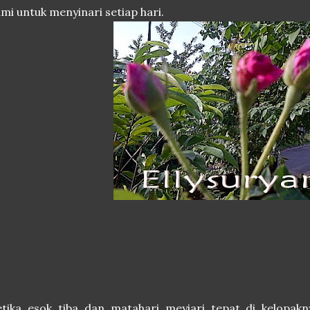
mi untuk menyinari setiap hari.
tika esok tiba dan matahari meyiari tepat di kelopakn