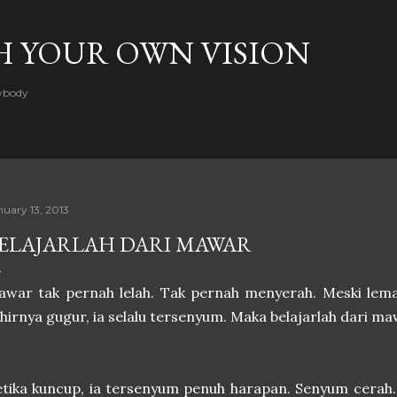
Skip to main content
H YOUR OWN VISION
rybody
nuary 13, 2013
ELAJARLAH DARI MAWAR
war tak pernah lelah. Tak pernah menyerah. Meski lema
hirnya gugur, ia selalu tersenyum. Maka belajarlah dari ma
tika kuncup, ia tersenyum penuh harapan. Senyum cerah. 