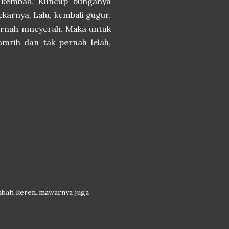
a kembali. Kuncup bunganya
karnya. Lalu, kembali gugur.
pernah mneyerah. Maka untuk
mrih dan tak pernah lelah,
mbah keren..mawarnya juga