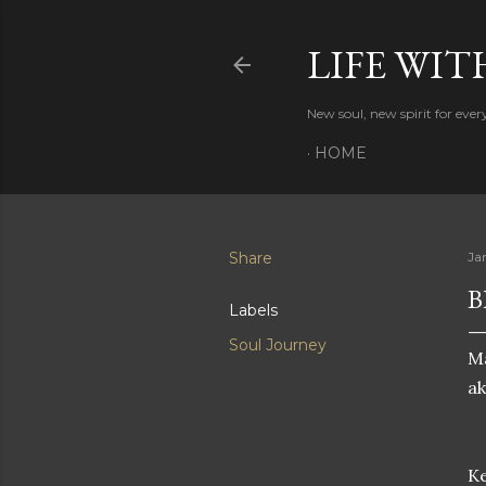
LIFE WIT
New soul, new spirit for eve
HOME
Share
Ja
B
Labels
Soul Journey
Ma
ak
Ke