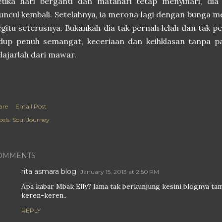
etika hari berganti dan matahari tetap menyinari, di
ncul kembali. Setelahnya, ia merona lagi dengan bunga me
gitu seterusnya. Bukankah dia tak pernah lelah dan tak 
dup penuh semangat, keceriaan dan keihklasan tanpa pa
lajarlah dari mawar.
are
Email Post
els:
Soul Journey
OMMENTS
rita asmara blog
January 15, 2013 at 2:50 PM
Apa kabar Mbak Elly? lama tak berkunjung kesini blognya ta
keren-keren..
REPLY