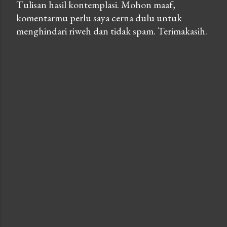
Tulisan hasil kontemplasi. Mohon maaf,
komentarmu perlu saya cerna dulu untuk
P
menghindari riweh dan tidak spam. Terimakasih.
o
s
t
a
C
o
m
m
e
n
t