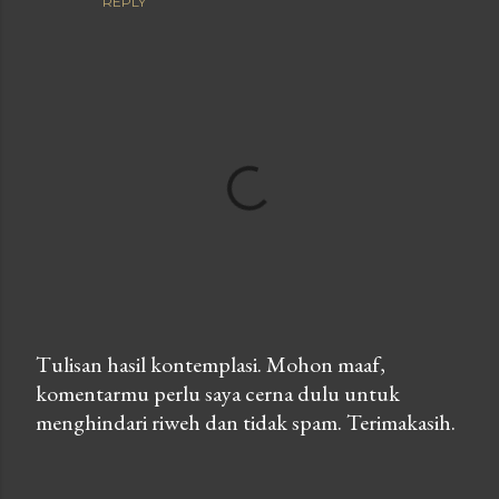
REPLY
Tulisan hasil kontemplasi. Mohon maaf,
komentarmu perlu saya cerna dulu untuk
P
menghindari riweh dan tidak spam. Terimakasih.
o
s
t