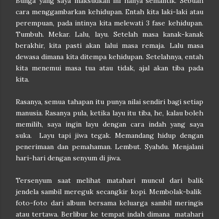
Bunga yang saya maksudkan ini hanya semantik. Sebuah
cara menggambarkan kehidupan. Entah kita laki-laki atau
perempuan, pada intinya kita melewati 3 fase kehidupan.
Tumbuh. Mekar. Lalu, layu. Setelah masa kanak-kanak
berakhir, kita pasti akan lalui masa remaja. Lalu masa
dewasa dimana kita ditempa kehidupan. Setelahnya, entah
kita menemui masa tua atau tidak, ajal akan tiba pada
kita.
Rasanya, semua tahapan itu punya nilai sendiri bagi setiap
manusia. Rasanya pula, ketika layu itu tiba, he, kalau boleh
memilih, saya ingin layu dengan cara indah yang saya
suka. Layu tapi jiwa tegak. Memandang hidup dengan
penerimaan dan pemahaman. Lembut. Syahdu. Menjalani
hari-hari dengan senyum di jiwa.
Tersenyum saat melihat matahari muncul dari balik
jendela sambil mereguk secangkir kopi. Membolak-balik
foto-foto dari album bersama keluarga sambil meringis
atau tertawa. Berlibur ke tempat indah dimana matahari