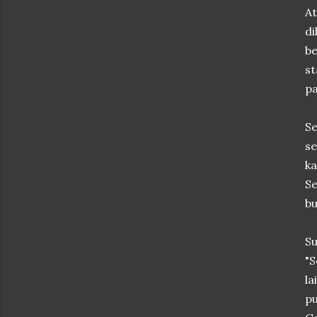
A
di
be
st
pa
S
s
ka
Se
bu
Su
"S
la
pu