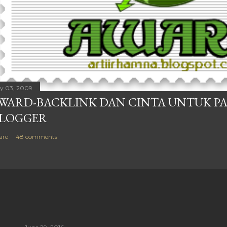
ly 03, 2009
WARD-BACKLINK DAN CINTA UNTUK P
LOGGER
are
48 comments