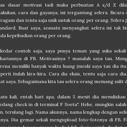
tas dasar motivasi tadi maka perbuatan A s/d Z dil
lakukan, cara dan gayanya, ini tergantung selera. Bicar
ragam dan tentu saja unik untuk orang per orang. Selera j
andard. Buat saya, sesuatu menyangkut selera ini tak bi
da kepribadian orang per orang.
ekedar contoh saja, saya punya teman yang suka sekali
ehariannya di FB. Motivasinya ? manalah saya tau. Mun
rena memiliki banyak waktu luang (meski saya tau dia itu 
perti itulah kira-kira. Cara dia eksis, tentu saja cara d
at saya. Sebagaimana kita tau selera orang memang sulit d
atu kali, entah hari apa, dalam 5 menit dia menuliskan
edang check in di terminal F Soeta". Hehe, mungkin salah
in, terulang lagi. Nama akunnya, nama lengkap dengan sel
nya. Dia gemar sekali mengupload foto-fotonya di FB. F