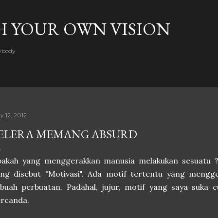
Skip to main content
H YOUR OWN VISION
rybody
y 12, 2012
ELERA MEMANG ABSURD
pakah yang menggerakkan manusia melakukan sesuatu ? 
ang disebut "Motivasi". Ada motif tertentu yang meng
buah perbuatan. Padahal, jujur, motif yang saya suka c
ercanda.