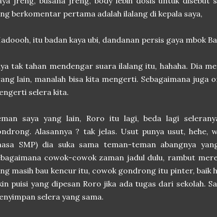
ya jreng, busana jreng, body lebih dosis untuk disebut se
ng berkomentar pertama adalah ilalang di kepala saya,
adoooh, itu badan kaya ubi, dandanan persis gaya mbok Bar
ya tak tahan mendengar suara ilalang itu, hahaha. Dia m
ang lain, manalah bisa kita mengerti. Sebagaimana juga o
ngerti selera kita.
eman saya yang lain, Roro itu lagi, beda lagi selera
ndrong. Alasannya ? tak jelas. Usut punya usut, hehe,
masa SMP) dia suka sama teman-teman abangnya yang
ebagaimana cowok-cowok zaman jadul dulu, rambut mere
ng masih bau kencur itu, cowok gondrong itu pinter, baik ha
kin puisi yang dipesan Roro jika ada tugas dari sekolah. 
enyimpan selera yang sama.