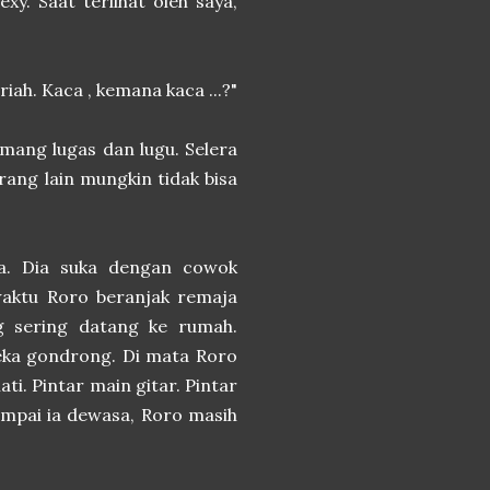
xy. Saat terlihat oleh saya,
iah. Kaca , kemana kaca ...?"
emang lugas dan lugu. Selera
rang lain mungkin tidak bisa
nya. Dia suka dengan cowok
 waktu Roro beranjak remaja
 sering datang ke rumah.
ka gondrong. Di mata Roro
ti. Pintar main gitar. Pintar
Sampai ia dewasa, Roro masih