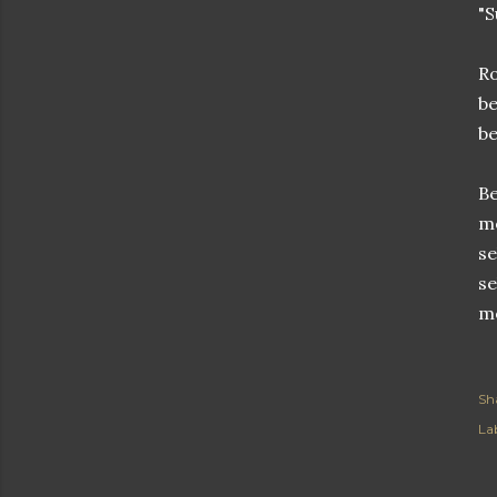
"S
Ro
be
be
B
m
se
se
me
Sh
Lab