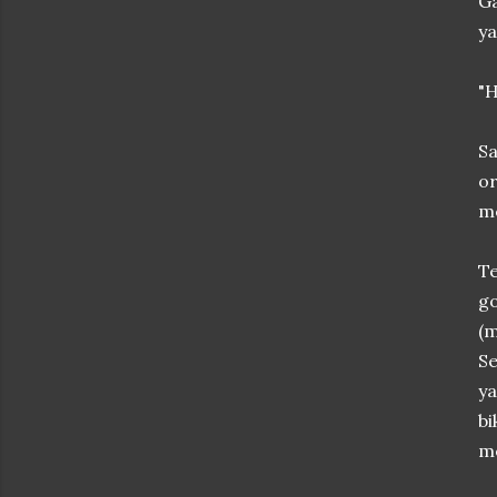
Ga
ya
"H
Sa
or
me
T
go
(
S
ya
bi
m