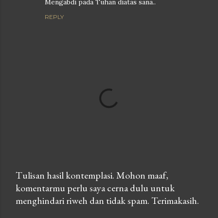
Mengabdi pada Tuhan diatas sana..
REPLY
Tulisan hasil kontemplasi. Mohon maaf,
komentarmu perlu saya cerna dulu untuk
P
menghindari riweh dan tidak spam. Terimakasih.
o
s