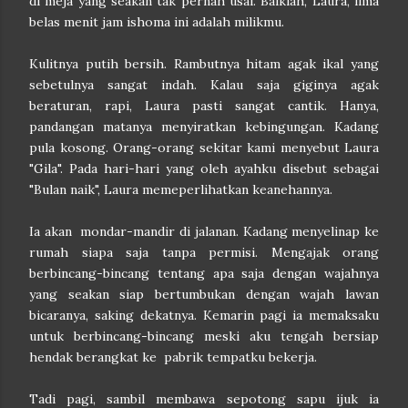
di meja yang seakan tak pernah usai. Baiklah, Laura, lima
belas menit jam ishoma ini adalah milikmu.
Kulitnya putih bersih. Rambutnya hitam agak ikal yang
sebetulnya sangat indah. Kalau saja giginya agak
beraturan, rapi, Laura pasti sangat cantik. Hanya,
pandangan matanya menyiratkan kebingungan. Kadang
pula kosong. Orang-orang sekitar kami menyebut Laura
"Gila". Pada hari-hari yang oleh ayahku disebut sebagai
"Bulan naik", Laura memeperlihatkan keanehannya.
Ia akan mondar-mandir di jalanan. Kadang menyelinap ke
rumah siapa saja tanpa permisi. Mengajak orang
berbincang-bincang tentang apa saja dengan wajahnya
yang seakan siap bertumbukan dengan wajah lawan
bicaranya, saking dekatnya. Kemarin pagi ia memaksaku
untuk berbincang-bincang meski aku tengah bersiap
hendak berangkat ke pabrik tempatku bekerja.
Tadi pagi, sambil membawa sepotong sapu ijuk ia