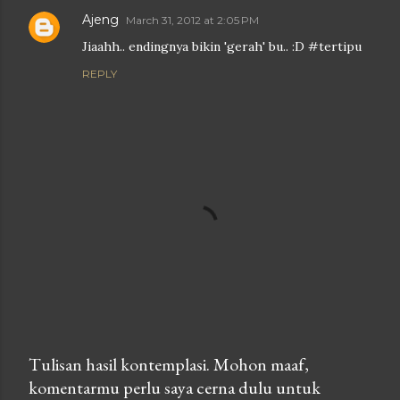
Ajeng
March 31, 2012 at 2:05 PM
Jiaahh.. endingnya bikin 'gerah' bu.. :D #tertipu
REPLY
Tulisan hasil kontemplasi. Mohon maaf,
komentarmu perlu saya cerna dulu untuk
P