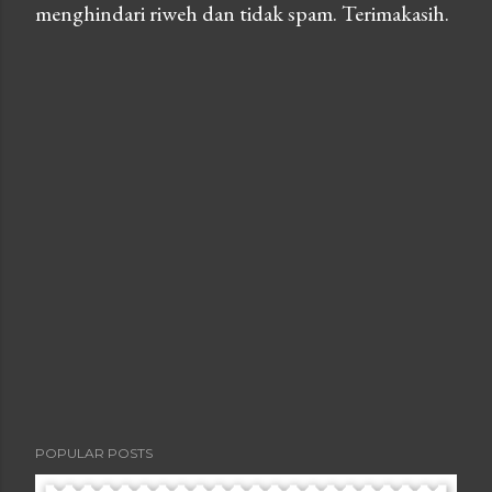
menghindari riweh dan tidak spam. Terimakasih.
o
s
t
a
C
o
m
m
e
n
t
POPULAR POSTS