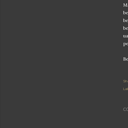
Ma
be
be
be
ua
pe
Be
Sh
Lab
C