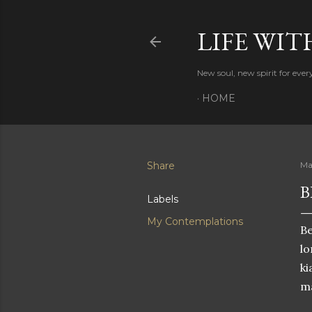
LIFE WIT
New soul, new spirit for eve
HOME
Share
Ma
B
Labels
My Contemplations
Be
l
ki
ma