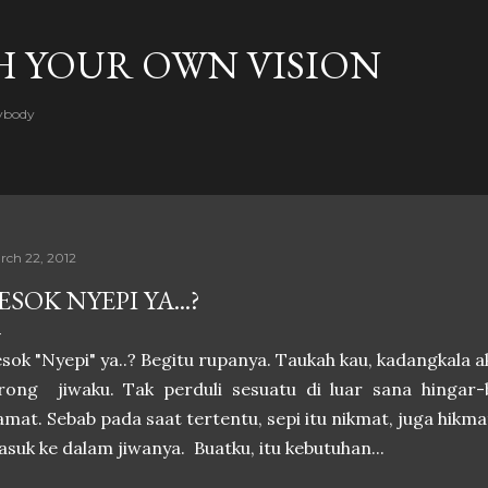
Skip to main content
H YOUR OWN VISION
rybody
rch 22, 2012
ESOK NYEPI YA...?
sok "Nyepi" ya..? Begitu rupanya. Taukah kau, kadangkala 
orong jiwaku. Tak perduli sesuatu di luar sana hingar
amat. Sebab pada saat tertentu, sepi itu nikmat, juga hikm
suk ke dalam jiwanya. Buatku, itu kebutuhan...