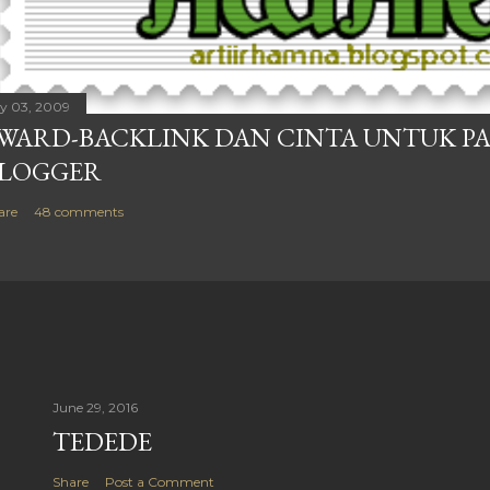
ly 03, 2009
WARD-BACKLINK DAN CINTA UNTUK P
LOGGER
are
48 comments
June 29, 2016
TEDEDE
Share
Post a Comment