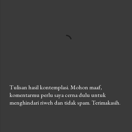
Tulisan hasil kontemplasi. Mohon maaf,
komentarmu perlu saya cerna dulu untuk
P
menghindari riweh dan tidak spam. Terimakasih.
o
s
t
a