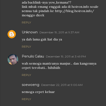
ada backlink-nya yow,,kemana??
link mbak emang enggak ada di hoiron.info soale
semua tak pindah ke http://blog.hoiron.info/
monggo dicek
REPLY
Unknown
December 19, 2011 at 9:37 AM
ya dah lama gak liat dia ya
REPLY
Penulis Galau
December 19, 2011 at 3:49 PM
wah semoga mantranya manjur... dan kangennya
cepet terobati... hihihiih
REPLY
soewoeng
December 22, 2011 at 9:00 AM
semoga cepet keluar
REPLY