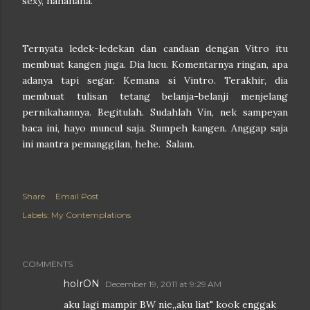
sexy, hahahaha.
Ternyata ledek-ledekan dan candaan dengan Vitro itu
membuat kangen juga. Dia lucu. Komentarnya ringan, apa
adanya tapi segar. Kemana si Vintro. Terakhir, dia
membuat tulisan tetang belanja-belanji menjelang
pernikahannya. Begitulah. Sudahlah Vin, nek sampeyan
baca ini, hayo muncul saja. Sumpeh kangen. Anggap saja
ini mantra pemanggilan, hehe. Salam.
Share
Email Post
Labels:
My Contemplations
COMMENTS
hoIrON
December 19, 2011 at 9:29 AM
aku lagi mampir BW nie,,aku liat" kook enggak