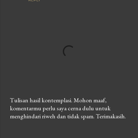
Tulisan hasil kontemplasi. Mohon maaf,
komentarmu perlu saya cerna dulu untuk
P
menghindari riweh dan tidak spam. Terimakasih.
o
s
t