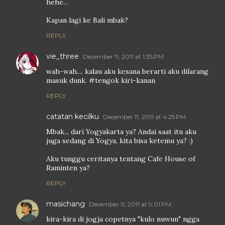
hehe...
Kapan lagi ke Bali mbak?
REPLY
vie_three
December 11, 2011 at 1:35 PM
wah-wah.... kalau aku kesana berarti aku dilarang
masuk dunk. #tengok kiri-kanan
REPLY
catatan kecilku
December 11, 2011 at 4:25 PM
Mbak.., dari Yogyakarta ya? Andai saat itu aku
juga sedang di Yogya, kita bisa ketemu ya? :)
Aku tunggu ceritanya tentang Cafe House of
Raminten ya?
REPLY
masichang
December 11, 2011 at 9:01 PM
kira-kira di jogja copetnya "kulo nuwun" ngga