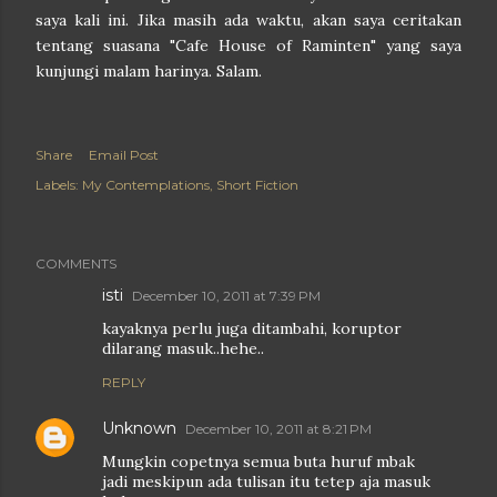
saya kali ini. Jika masih ada waktu, akan saya ceritakan
tentang suasana "Cafe House of Raminten" yang saya
kunjungi malam harinya. Salam.
Share
Email Post
Labels:
My Contemplations
Short Fiction
COMMENTS
isti
December 10, 2011 at 7:39 PM
kayaknya perlu juga ditambahi, koruptor
dilarang masuk..hehe..
REPLY
Unknown
December 10, 2011 at 8:21 PM
Mungkin copetnya semua buta huruf mbak
jadi meskipun ada tulisan itu tetep aja masuk