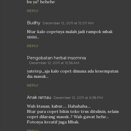
bu ya? hehehe
REPLY
Budhy
December 12, 2011 at 12:07 AM
Ntar kalo copetnya malah jadi rampok mbak
xixixi...
REPLY
Pengobatan herbal insomnia
December 12, 2011 at 12:56 AM
yatetep,,,aja kalo copet dimana ada kesempatan
dia masuk...
REPLY
Anak rantau
December 12, 2011 at 6:38 PM
Wah ktauan, kabur..... Hahahaha....
Ntar para copet bikin toko trus ditulisin, selain
copet dilarang masuk..? Wah gawat hehe...
Fotonya kreatif juga Mbak.
REPLY