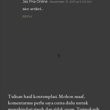
Jas Pria Online
November 21, 2011 at 9:02 AM
nice artikel...
REPLY
Tulisan hasil kontemplasi. Mohon maaf,
komentarmu perlu saya cerna dulu untuk
P
menghindari riweh dan tidak spam. Terimakasih.
o