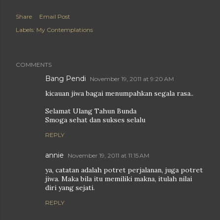
Share
Email Post
Labels:
My Contemplations
COMMENTS
Bang Pendi
November 19, 2011 at 9:20 AM
kicauan jiwa bagai menumpahkan segala rasa..
Selamat Ulang Tahun Bunda
Smoga sehat dan sukses selalu
REPLY
annie
November 19, 2011 at 11:15 AM
ya, catatan adalah potret perjalanan, juga potret
jiwa. Maka bila itu memiliki makna, itulah nilai
diri yang sejati.
REPLY