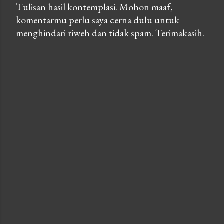
Tulisan hasil kontemplasi. Mohon maaf,
komentarmu perlu saya cerna dulu untuk
P
menghindari riweh dan tidak spam. Terimakasih.
o
s
t
a
C
o
m
m
e
n
t