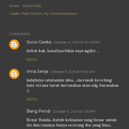
Share
Email Post
Labels:
Flash Fiction
My Contemplations
COMMENTS
Socio Geeks
October 4, 2011 at 10:05 PM
hebat kak, kata2nya bikin saya ngiler ...
REPLY
Irma Senja
October 5, 2011 at 11:49 AM
indahnya catatanmu mba.....merasuk kerelung
hati, terasa turut merasakan atau sdg kurasakan
:)
REPLY
Bang Pendi
October 5, 2011 at 1:35 PM
Benar Bunda...butuh kekuatan yang besar untuk
itu dan rasanya hanya seorang ibu yang bisa...