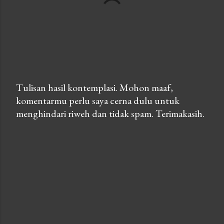
Tulisan hasil kontemplasi. Mohon maaf,
komentarmu perlu saya cerna dulu untuk
P
menghindari riweh dan tidak spam. Terimakasih.
o
s
t
a
C
o
m
m
e