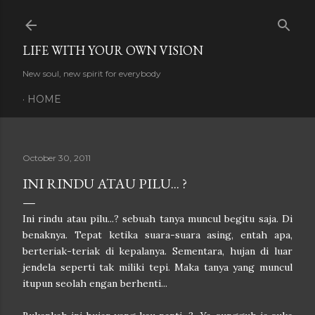
Skip to main content
LIFE WITH YOUR OWN VISION
New soul, new spirit for everybody
HOME
October 30, 2011
INI RINDU ATAU PILU... ?
Ini rindu atau pilu...? sebuah tanya muncul begitu saja. Di
benaknya. Tepat ketika suara-suara asing, entah apa,
berteriak-teriak di kepalanya. Sementara, hujan di luar
jendela seperti tak miliki tepi. Maka tanya yang muncul
itupun seolah engan berhenti...