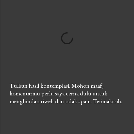
Tulisan hasil kontemplasi. Mohon maaf,
komentarmu perlu saya cerna dulu untuk
P
menghindari riweh dan tidak spam. Terimakasih.
o
s
t
a
C