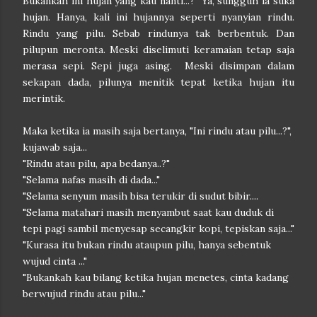
Bukankah ini hujan yang kau nanti...? Ya, sungguh ia suka
hujan. Hanya, kali ini hujannya seperti nyanyian rindu.
Rindu yang pilu. Sebab rindunya tak berbentuk. Dan
pilupun meronta. Meski diselimuti keramaian tetap saja
merasa sepi. Sepi juga asing. Meski disimpan dalam
sekapan dada, pilunya menitik tepat ketika hujan itu
merintik.
Maka ketika ia masih saja bertanya, "Ini rindu atau pilu...?",
kujawab saja...
"Rindu atau pilu, apa bedanya..?"
"Selama nafas masih di dada..."
"Selama senyum masih bisa terukir di sudut bibir....
"Selama matahari masih menyambut saat kau duduk di
tepi pagi sambil menyesap secangkir kopi, tepiskan saja..."
"Kurasa itu bukan rindu ataupun pilu, hanya sebentuk
wujud cinta ..."
"Bukankah kau bilang ketika hujan menetes, cinta kadang
berwujud rindu atau pilu..."