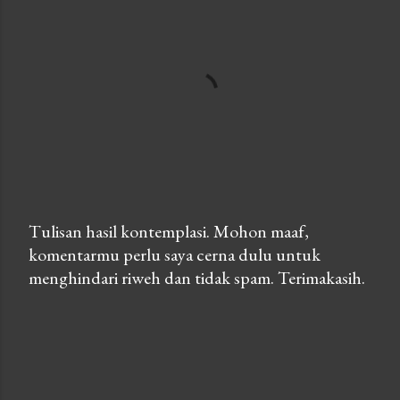
Tulisan hasil kontemplasi. Mohon maaf,
komentarmu perlu saya cerna dulu untuk
P
menghindari riweh dan tidak spam. Terimakasih.
o
s
t
a
C
o