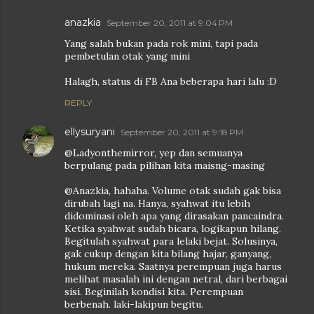
anazkia
September 20, 2011 at 9:04 PM
Yang salah bukan pada rok mini, tapi pada
pembetulan otak yang mini
Halagh, status di FB Ana beberapa hari lalu :D
REPLY
ellysuryani
September 20, 2011 at 9:18 PM
@Ladyonthemirror, yep dan semuanya
berpulang pada pilihan kita maisng-masing
@Anazkia, hahaha. Volume otak sudah gak bisa
dirubah lagi na. Hanya, syahwat itu lebih
didominasi oleh apa yang dirasakan pancaindra.
Ketika syahwat sudah bicara, logikapun hilang.
Begitulah syahwat para lelaki bejat. Solusinya,
gak cukup dengan kita bilang hajar, ganyang,
hukum mereka. Saatnya perempuan juga harus
melihat masalah ini dengan netral, dari berbagai
sisi. Beginilah kondisi kita. Perempuan
berbenah. laki-lakipun begitu.