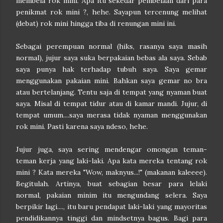
membela rok mini. Apa itu sekedar pembelaan dari para
penikmat rok mini ?, hehe. Sayapun tercenung melihat
(debat) rok mini hingga tiba di renungan mini ini.
Sebagai perempuan normal (hiks, rasanya saya masih
normal), jujur saya suka berpakaian bebas ala saya. Sebab
saya punya hak terhadap tubuh saya. Saya gemar
menggunakan pakaian mini. Bahkan saya gemar no bra
atau bertelanjang. Tentu saja di tempat yang nyaman buat
saya. Misal di tempat tidur atau di kamar mandi. Jujur, di
tempat umum....saya merasa tidak nyaman menggunakan
rok mini. Pasti karena saya ndeso, hehe.
Jujur juga, saya sering mendengar omongan teman-
teman kerja yang laki-laki. Apa kata mereka tentang rok
mini ? Kata mereka "Wow, maknyus...!" (makanan kaleeee).
Begitulah. Artinya, buat sebagian besar para lelaki
normal, pakaian minim itu mengundang selera. Saya
berpikir lagi...., itu baru pendapat laki-laki yang mayoritas
pendidikannya tinggi dan mindsetnya bagus. Bagi para