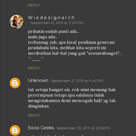
REPLY
W i e d e s i g n a r c h
September 21, 2011 at 3:20 PM
prihatin sudah pasti ada...
malu juga ada...
terbayang yah, apa kira2 penilaian generasi
pendahulu kita, melihat kita seperti ini
meributkan hal-hal yang gak "sesuatubanget"...
^___^
REPLY
Unknown
September 21, 2011 at 9:42 PM
tul. setuju banget sis. rok mini memang hak
perermpuan tetapi apa salahnya tidak
mengenakannya demi mencegah hal2 yg tak
diinginkan.
REPLY
Socio Geeks
September 23, 2011 at 12:56 PM