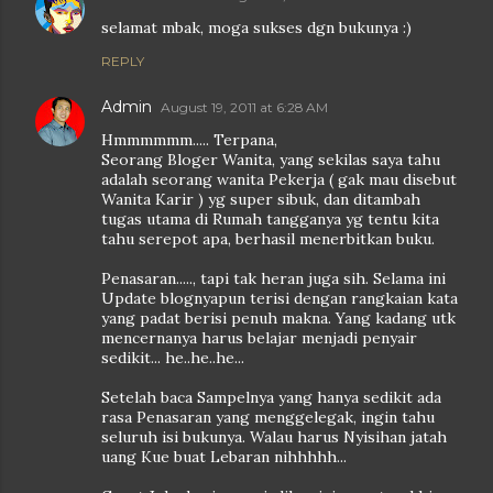
selamat mbak, moga sukses dgn bukunya :)
REPLY
Admin
August 19, 2011 at 6:28 AM
Hmmmmmm..... Terpana,
Seorang Bloger Wanita, yang sekilas saya tahu
adalah seorang wanita Pekerja ( gak mau disebut
Wanita Karir ) yg super sibuk, dan ditambah
tugas utama di Rumah tangganya yg tentu kita
tahu serepot apa, berhasil menerbitkan buku.
Penasaran....., tapi tak heran juga sih. Selama ini
Update blognyapun terisi dengan rangkaian kata
yang padat berisi penuh makna. Yang kadang utk
mencernanya harus belajar menjadi penyair
sedikit... he..he..he...
Setelah baca Sampelnya yang hanya sedikit ada
rasa Penasaran yang menggelegak, ingin tahu
seluruh isi bukunya. Walau harus Nyisihan jatah
uang Kue buat Lebaran nihhhhh...