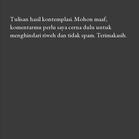
Tulisan hasil kontemplasi. Mohon maaf,
komentarmu perlu saya cerna dulu untuk
P
menghindari riweh dan tidak spam. Terimakasih.
o
s
t
a
C
o
m
m
e
n
t