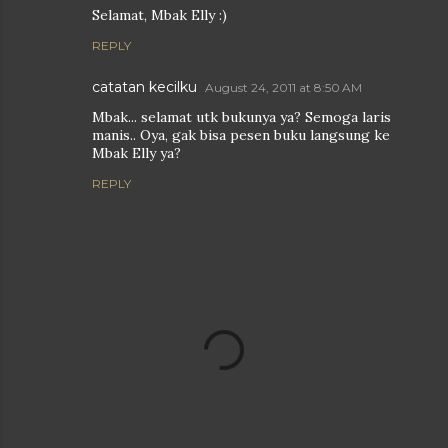
Selamat, Mbak Elly :)
REPLY
catatan kecilku
August 24, 2011 at 8:50 AM
Mbak... selamat utk bukunya ya? Semoga laris
manis.. Oya, gak bisa pesen buku langsung ke
Mbak Elly ya?
REPLY