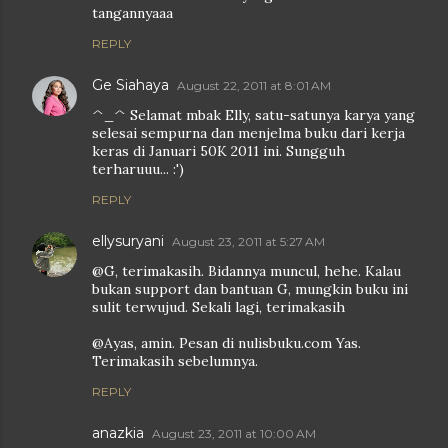
tangannyaaa
REPLY
Ge Siahaya
August 22, 2011 at 8:01 AM
^_^ Selamat mbak Elly, satu-satunya karya yang
selesai sempurna dan menjelma buku dari kerja
keras di Januari 50K 2011 ini. Sungguh
terharuuu... :')
REPLY
ellysuryani
August 23, 2011 at 5:27 AM
@G, terimakasih. Bidannya muncul, hehe. Kalau
bukan support dan bantuan G, mungkin buku ini
sulit terwujud. Sekali lagi, terimakasih
@Ayas, amin. Pesan di nulisbuku.com Yas.
Terimakasih sebelumnya.
REPLY
anazkia
August 23, 2011 at 10:00 AM