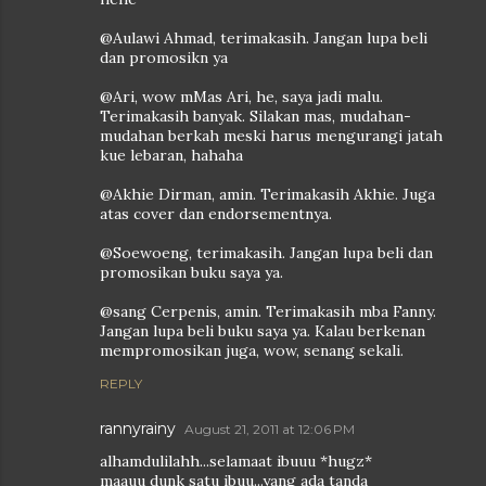
@Aulawi Ahmad, terimakasih. Jangan lupa beli
dan promosikn ya
@Ari, wow mMas Ari, he, saya jadi malu.
Terimakasih banyak. Silakan mas, mudahan-
mudahan berkah meski harus mengurangi jatah
kue lebaran, hahaha
@Akhie Dirman, amin. Terimakasih Akhie. Juga
atas cover dan endorsementnya.
@Soewoeng, terimakasih. Jangan lupa beli dan
promosikan buku saya ya.
@sang Cerpenis, amin. Terimakasih mba Fanny.
Jangan lupa beli buku saya ya. Kalau berkenan
mempromosikan juga, wow, senang sekali.
REPLY
rannyrainy
August 21, 2011 at 12:06 PM
alhamdulilahh...selamaat ibuuu *hugz*
maauu dunk satu ibuu...yang ada tanda