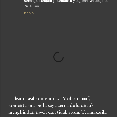
semoga menjadi prtemanan yang menyenangkan
ya. amiin
REPLY
Tulisan hasil kontemplasi. Mohon maaf,
komentarmu perlu saya cerna dulu untuk
P
menghindari riweh dan tidak spam. Terimakasih.
o