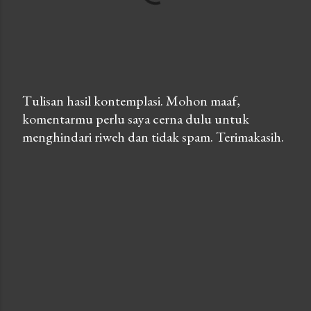
Tulisan hasil kontemplasi. Mohon maaf,
komentarmu perlu saya cerna dulu untuk
P
menghindari riweh dan tidak spam. Terimakasih.
o
s
t
a
C
o
m
m
e
n