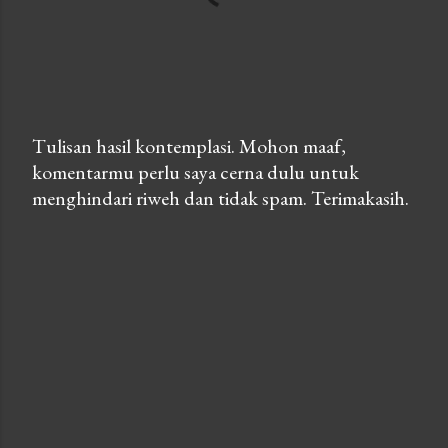
Tulisan hasil kontemplasi. Mohon maaf,
komentarmu perlu saya cerna dulu untuk
P
menghindari riweh dan tidak spam. Terimakasih.
o
s
t
a
C
o
m
m
e
n