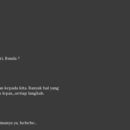
i, Bunda ?
an kepada kita. Banyak hal yang
 lepas,,,setiap langkah.
imanya ya, hehehe...