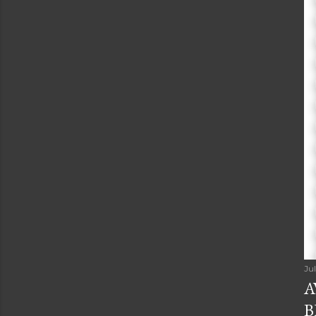
Ju
A
B