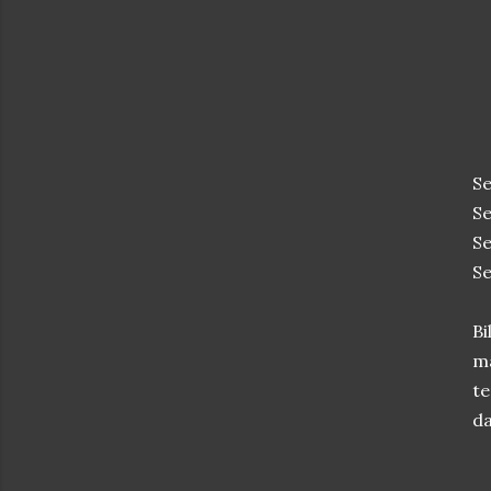
S
Se
S
Se
Bi
ma
te
da