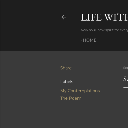
LIFE WIT
New soul, new spirit for eve
HOME
Share
Se
S
Labels
My Contemplations
The Poem