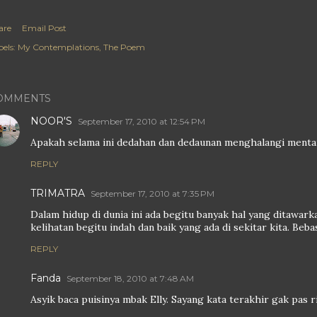
are
Email Post
els:
My Contemplations
The Poem
OMMENTS
NOOR'S
September 17, 2010 at 12:54 PM
Apakah selama ini dedahan dan dedaunan menghalangi mentar
REPLY
TRIMATRA
September 17, 2010 at 7:35 PM
Dalam hidup di dunia ini ada begitu banyak hal yang ditawark
kelihatan begitu indah dan baik yang ada di sekitar kita. Bebas
REPLY
Fanda
September 18, 2010 at 7:48 AM
Asyik baca puisinya mbak Elly. Sayang kata terakhir gak pas r