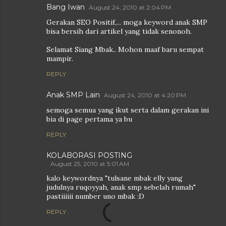
Bang Iwan
August 24, 2010 at 2:04 PM
Gerakan SEO Positif,... moga keyword anak SMP
bisa bersih dari artikel yang tidak senonoh.
Selamat Siang Mbak.. Mohon maaf baru sempat
mampir.
REPLY
Anak SMP Lain
August 24, 2010 at 4:20 PM
semoga semua yang ikut serta dalam gerakan ini
bia di page pertama ya bu
REPLY
KOLABORASI POSTING
August 25, 2010 at 5:01 AM
kalo keywordnya "tulsane mbak elly yang
judulnya ruqoyyah, anak smp sebelah rumah"
pastiiiiii number uno mbak :D
REPLY