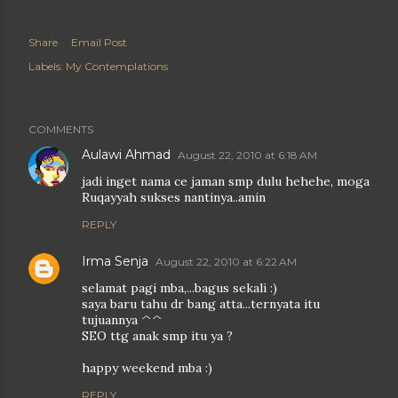
Share
Email Post
Labels:
My Contemplations
COMMENTS
Aulawi Ahmad
August 22, 2010 at 6:18 AM
jadi inget nama ce jaman smp dulu hehehe, moga
Ruqayyah sukses nantinya..amin
REPLY
Irma Senja
August 22, 2010 at 6:22 AM
selamat pagi mba,...bagus sekali :)
saya baru tahu dr bang atta...ternyata itu
tujuannya ^^
SEO ttg anak smp itu ya ?
happy weekend mba :)
REPLY