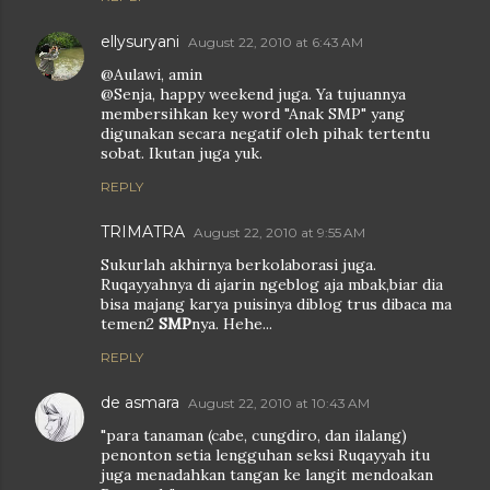
ellysuryani
August 22, 2010 at 6:43 AM
@Aulawi, amin
@Senja, happy weekend juga. Ya tujuannya
membersihkan key word "Anak SMP" yang
digunakan secara negatif oleh pihak tertentu
sobat. Ikutan juga yuk.
REPLY
TRIMATRA
August 22, 2010 at 9:55 AM
Sukurlah akhirnya berkolaborasi juga.
Ruqayyahnya di ajarin ngeblog aja mbak,biar dia
bisa majang karya puisinya diblog trus dibaca ma
temen2
SMP
nya. Hehe...
REPLY
de asmara
August 22, 2010 at 10:43 AM
"para tanaman (cabe, cungdiro, dan ilalang)
penonton setia lengguhan seksi Ruqayyah itu
juga menadahkan tangan ke langit mendoakan