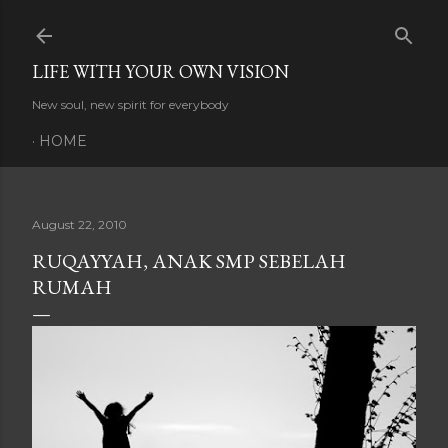
Skip to main content
LIFE WITH YOUR OWN VISION
New soul, new spirit for everybody
HOME
August 22, 2010
RUQAYYAH, ANAK SMP SEBELAH
RUMAH