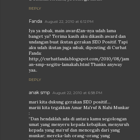
REPLY
Fanda
August 22, 2010 at 6:12 PM
Iya ya mbak, main award2an-nya udah lama
banget ya? Terima kasih aku dikasih award dan
undangan buat ikutan gerakan SEO Positif. Tapi
aku udah ikutan juga mbak, diposting di Curhat
Fanda:
http://curhatfanda.blogspot.com/2010/08/jam
an-smp-segitu-lamakah.html Thanks anyway
yaa..
REPLY
anak smp
August 22, 2010 at 6:58 PM
mari kita dukung gerakan SEO positif....
mariii kita tegakkan Amar Ma'ruf & Nahi Munkar
:
“Dan hendaklah ada di antara kamu segolongan
umat yang menyeru kepada kebajikan, menyuruh
kepada yang ma‘ruf dan mencegah dari yang
munkar; mereka-lah orang-orang yang