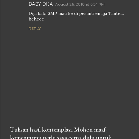
BABY DIJA
August 26, 2010 at 6:54 PM
Dija kalo SMP mau ke di pesantren aja Tante....
heheee
REPLY
Tulisan hasil kontemplasi. Mohon maaf,
komentarmu perlu saya cerna dulu untuk
P