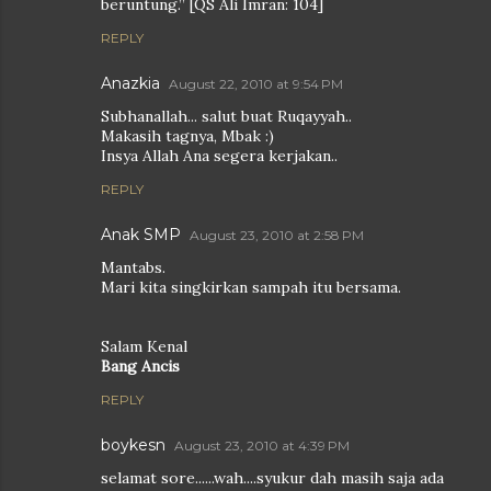
beruntung.” [QS Ali Imran: 104]
REPLY
Anazkia
August 22, 2010 at 9:54 PM
Subhanallah... salut buat Ruqayyah..
Makasih tagnya, Mbak :)
Insya Allah Ana segera kerjakan..
REPLY
Anak SMP
August 23, 2010 at 2:58 PM
Mantabs.
Mari kita singkirkan sampah itu bersama.
Salam Kenal
Bang Ancis
REPLY
boykesn
August 23, 2010 at 4:39 PM
selamat sore......wah....syukur dah masih saja ada