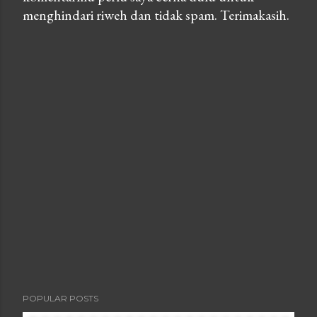
menghindari riweh dan tidak spam. Terimakasih.
o
s
t
a
C
o
m
m
e
n
t
POPULAR POSTS