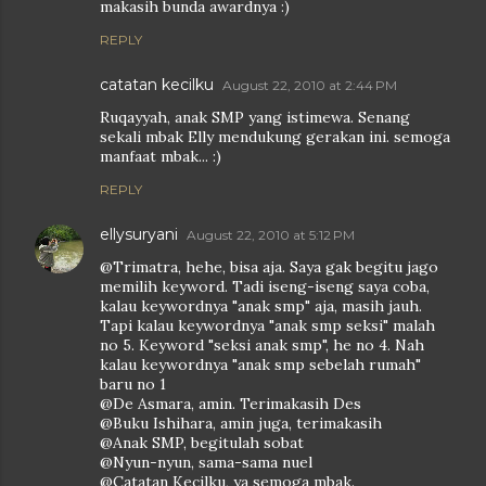
makasih bunda awardnya :)
REPLY
catatan kecilku
August 22, 2010 at 2:44 PM
Ruqayyah, anak SMP yang istimewa. Senang
sekali mbak Elly mendukung gerakan ini. semoga
manfaat mbak... :)
REPLY
ellysuryani
August 22, 2010 at 5:12 PM
@Trimatra, hehe, bisa aja. Saya gak begitu jago
memilih keyword. Tadi iseng-iseng saya coba,
kalau keywordnya "anak smp" aja, masih jauh.
Tapi kalau keywordnya "anak smp seksi" malah
no 5. Keyword "seksi anak smp", he no 4. Nah
kalau keywordnya "anak smp sebelah rumah"
baru no 1
@De Asmara, amin. Terimakasih Des
@Buku Ishihara, amin juga, terimakasih
@Anak SMP, begitulah sobat
@Nyun-nyun, sama-sama nuel
@Catatan Kecilku, ya semoga mbak.