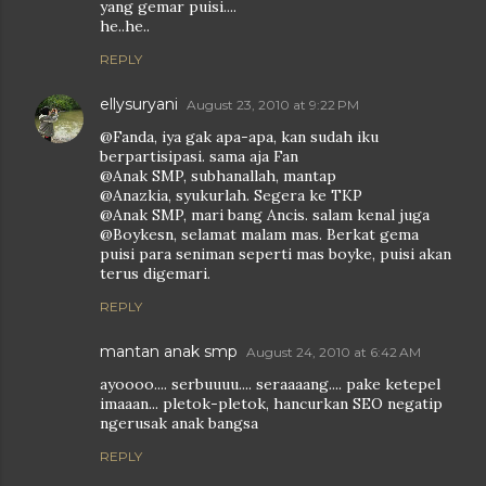
yang gemar puisi....
he..he..
REPLY
ellysuryani
August 23, 2010 at 9:22 PM
@Fanda, iya gak apa-apa, kan sudah iku
berpartisipasi. sama aja Fan
@Anak SMP, subhanallah, mantap
@Anazkia, syukurlah. Segera ke TKP
@Anak SMP, mari bang Ancis. salam kenal juga
@Boykesn, selamat malam mas. Berkat gema
puisi para seniman seperti mas boyke, puisi akan
terus digemari.
REPLY
mantan anak smp
August 24, 2010 at 6:42 AM
ayoooo.... serbuuuu.... seraaaang.... pake ketepel
imaaan... pletok-pletok, hancurkan SEO negatip
ngerusak anak bangsa
REPLY