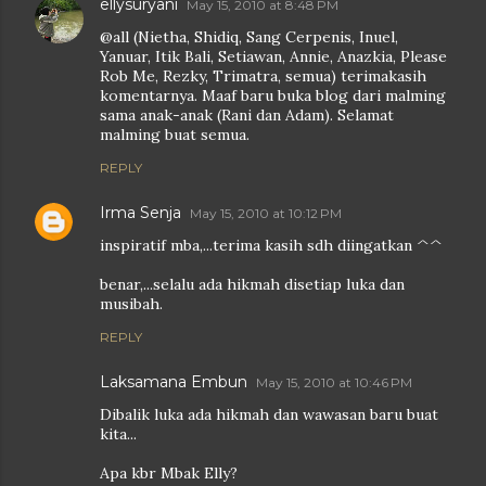
ellysuryani
May 15, 2010 at 8:48 PM
@all (Nietha, Shidiq, Sang Cerpenis, Inuel,
Yanuar, Itik Bali, Setiawan, Annie, Anazkia, Please
Rob Me, Rezky, Trimatra, semua) terimakasih
komentarnya. Maaf baru buka blog dari malming
sama anak-anak (Rani dan Adam). Selamat
malming buat semua.
REPLY
Irma Senja
May 15, 2010 at 10:12 PM
inspiratif mba,...terima kasih sdh diingatkan ^^
benar,...selalu ada hikmah disetiap luka dan
musibah.
REPLY
Laksamana Embun
May 15, 2010 at 10:46 PM
Dibalik luka ada hikmah dan wawasan baru buat
kita...
Apa kbr Mbak Elly?