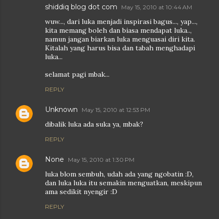
shiddiq blog dot com
May 15, 2010 at 10:44 AM
wuw..., dari luka menjadi inspirasi bagus..., yap...,
kita memang boleh dan biasa mendapat luka..,
namun jangan biarkan luka menguasai diri kita.
Kitalah yang harus bisa dan tabah menghadapi
luka...
selamat pagi mbak...
REPLY
Unknown
May 15, 2010 at 12:53 PM
dibalik luka ada suka ya, mbak?
REPLY
None
May 15, 2010 at 1:30 PM
luka blom sembuh, udah ada yang ngobatin :D,
dan luka luka itu semakin menguatkan, meskipun
ama sedikit nyengir :D
REPLY