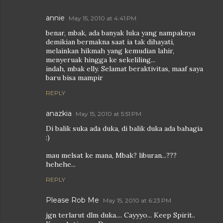
annie
May 15, 2010 at 4:41 PM
benar, mbak, ada banyak luka yang nampaknya
demikian bermakna saat ia tak dihayati,
melainkan hikmah yang kemudian lahir,
menyeruak hingga ke sekeliling...
indah, mbak elly. Selamat beraktivitas, maaf saya
baru bisa mampir
REPLY
anazkia
May 15, 2010 at 5:51 PM
Di balik suka ada duka, di balik duka ada bahagia
:)
mau melsat ke mana, Mbak? liburan...???
hehehe...
REPLY
Please Rob Me
May 15, 2010 at 6:23 PM
jgn terlarut dlm duka.... Cayyyo... Keep Spirit..