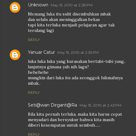
Unknown
May 15, 2010 at 2:28 PM
Memang luka itu sulit disembuhkan mbak
dan selalu akan meninggalkan bekas
tapi kita terluka menjadi pelajaran agar tak
terulang lagi
REPLY
Yanuar Catur
May 15, 2010 at 2:35 PM
luka luka luka yang kurasakan bertubi-tubi yang..
lanjutnya gimana yah nih lagu?
hehehehe
mungkin dari luka itu ada seonggok hikmahnya
mbak..
REPLY
Seti@wan Dirgant@Ra
May 15, 2010 at 2:43 PM
Bila kita pernah terluka, maka kita harus cepat
menyadari dan bersyukur bahwa kita masih
diberi kesempatan untuk sembuh......
REPLY