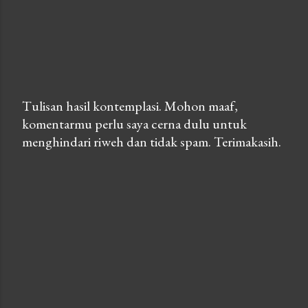
Tulisan hasil kontemplasi. Mohon maaf,
komentarmu perlu saya cerna dulu untuk
P
menghindari riweh dan tidak spam. Terimakasih.
o
s
t
a
C
o
m
m
e
n