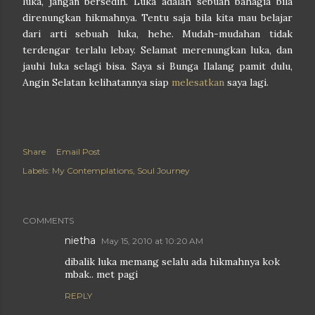
luka, jangan bersedih. Luka adalah sebuah bahagia bila
direnungkan hikmahnya. Tentu saja bila kita mau belajar
dari arti sebuah luka, hehe. Mudah-mudahan tidak
terdengar terlalu lebay. Selamat merenungkan luka, dan
jauhi luka selagi bisa. Saya si Bunga Ilalang pamit dulu,
Angin Selatan kelihatannya siap
melesatkan
saya lagi.
Share
Email Post
Labels:
My Contemplations
Soul Journey
COMMENTS
nietha
May 15, 2010 at 10:20 AM
dibalik luka memang selalu ada hikmahnya kok
mbak.. met pagi
REPLY