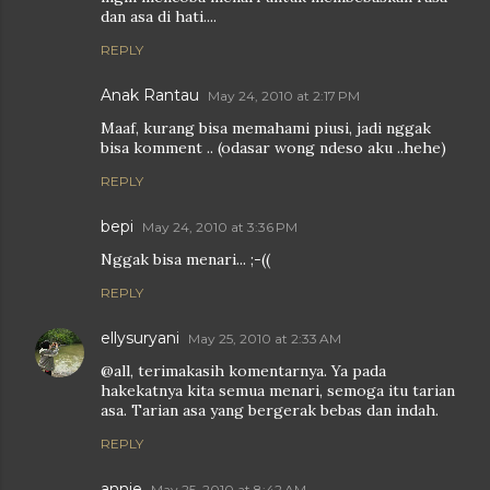
dan asa di hati....
REPLY
Anak Rantau
May 24, 2010 at 2:17 PM
Maaf, kurang bisa memahami piusi, jadi nggak
bisa komment .. (odasar wong ndeso aku ..hehe)
REPLY
bepi
May 24, 2010 at 3:36 PM
Nggak bisa menari... ;-((
REPLY
ellysuryani
May 25, 2010 at 2:33 AM
@all, terimakasih komentarnya. Ya pada
hakekatnya kita semua menari, semoga itu tarian
asa. Tarian asa yang bergerak bebas dan indah.
REPLY
annie
May 25, 2010 at 8:42 AM