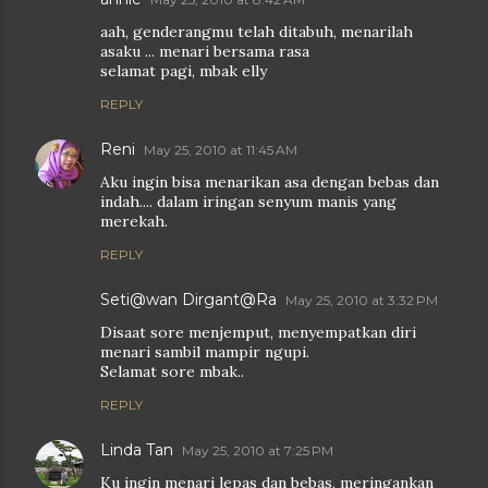
aah, genderangmu telah ditabuh, menarilah
asaku ... menari bersama rasa
selamat pagi, mbak elly
REPLY
Reni
May 25, 2010 at 11:45 AM
Aku ingin bisa menarikan asa dengan bebas dan
indah.... dalam iringan senyum manis yang
merekah.
REPLY
Seti@wan Dirgant@Ra
May 25, 2010 at 3:32 PM
Disaat sore menjemput, menyempatkan diri
menari sambil mampir ngupi.
Selamat sore mbak..
REPLY
Linda Tan
May 25, 2010 at 7:25 PM
Ku ingin menari lepas dan bebas, meringankan