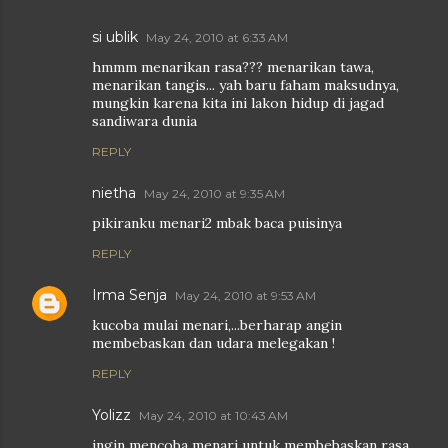
si ublik
May 24, 2010 at 6:33 AM
hmmm menarikan rasa??? menarikan tawa,
menarikan tangis... yah baru faham maksudnya,
mungkin karena kita ini lakon hidup di jagad
sandiwara dunia
REPLY
nietha
May 24, 2010 at 9:35 AM
pikiranku menari2 mbak baca puisinya
REPLY
Irma Senja
May 24, 2010 at 9:53 AM
kucoba mulai menari,...berharap angin
membebaskan dan udara melegakan !
REPLY
Yolizz
May 24, 2010 at 10:43 AM
ingin mencoba menari untuk membebaskan rasa