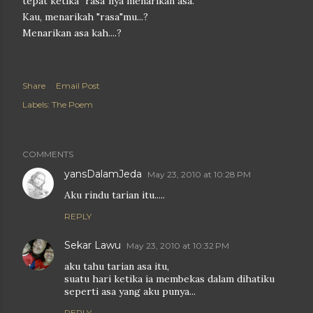
tepat ketika "rasa"nya menarikan asa.
Kau, menarikah "rasa"mu...?
Menarikan asa kah....?
Share
Email Post
Labels:
The Poem
COMMENTS
yansDalamJeda
May 23, 2010 at 10:28 PM
Aku rindu tarian itu.....
REPLY
Sekar Lawu
May 23, 2010 at 10:32 PM
aku tahu tarian asa itu,
suatu hari ketika ia membekas dalam dihatiku
seperti asa yang aku punya...
REPLY