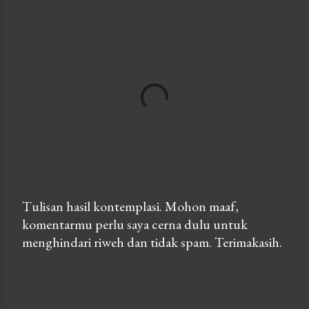
Tulisan hasil kontemplasi. Mohon maaf,
komentarmu perlu saya cerna dulu untuk
P
menghindari riweh dan tidak spam. Terimakasih.
o
s
t
a