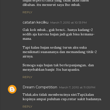
hujan seperti cinta yang tidak akan habis
dibahas. itu menurut saya lho mbak.
REPLY
catatan kecilku
March 7, 2010 at 10:13 PM
Gak kok mbak.., gak benci... hanya kadang-2
sedih aja karena hujan jadi gak bisa kemana-
mana.
Tapi kalau hujan sedang turun aku suka
menikmati suasananya dan memandang titik-2
airnya.
Semoga saja hujan tak berkepanjangan.. dan
menyebabkan banjir. Itu harapanku.
REPLY
Dream Competition
March 7, 2010 at 11:05 PM
Tidak,aku tidak membencinya sist.Tapi,kalau
kopinya ampai puluhan cup,entar sakit badannya.
REPLY