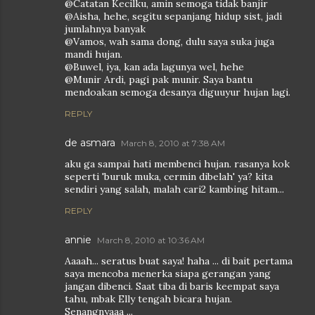
@Catatan Kecilku, amin semoga tidak banjir
@Aisha, hehe, segitu sepanjang hidup sist, jadi
jumlahnya banyak
@Vamos, wah sama dong, dulu saya suka juga
mandi hujan.
@Buwel, iya, kan ada lagunya wel, hehe
@Munir Ardi, pagi pak munir. Saya bantu
mendoakan semoga desanya diguuyur hujan lagi.
REPLY
de asmara
March 8, 2010 at 7:38 AM
aku ga sampai hati membenci hujan. rasanya kok
seperti 'buruk muka, cermin dibelah' ya? kita
sendiri yang salah, malah cari2 kambing hitam...
REPLY
annie
March 8, 2010 at 10:36 AM
Aaaah... seratus buat saya! haha ... di bait pertama
saya mencoba menerka siapa gerangan yang
jangan dibenci. Saat tiba di baris keempat saya
tahu, mbak Elly tengah bicara hujan.
Senangnyaaa ...