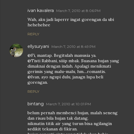
ivan kavalera
March 7, 2010 at 8:06 PM
Wah, aku jadi laperrr ingat gorengan da ubi
hehehehee
REPLY
ellysuryani
March 7, 2010 at 8:49 PM
@Fi, mantap. Begitulah manusia ya.
@Tisti Rabbani, siiip mbak. Suasana hujan yang
dimaknai dengan indah. Apalagi menikmati
gerimis yang malu-malu, hm....romantis.
@Ivan, ayo ngupi dulu, janagn lupa beli
gorengan.
REPLY
bintang
March 7, 2010 at 10:01 PM
belum pernah membenci hujan, malah seneng
dan risau bila hujan tak datang.
nikmatin titik air yang turun bisa ngilangin
sedikit tekanan di fikiran.