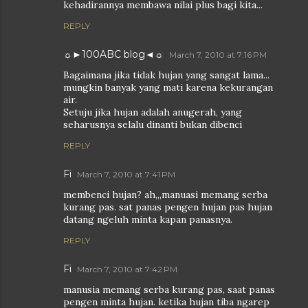
kehadirannya membawa nilai plus bagi kita...
REPLY
☼►100ABC blog◄☼
March 7, 2010 at 7:16 PM
Bagaimana jika tidak hujan yang sangat lama...
mungkin banyak yang mati karena kekurangan
air.
Setuju jika hujan adalah anugerah, yang
seharusnya selalu dinanti bukan dibenci
REPLY
Fi
March 7, 2010 at 7:41 PM
membenci hujan? ah,,,manuasi memang serba
kurang pas. sat panas pengen hujan pas hujan
datang ngeluh minta kapan panasnya.
REPLY
Fi
March 7, 2010 at 7:42 PM
manusia memang serba kurang pas, saat panas
pengen minta hujan. ketika hujan tiba ngarep