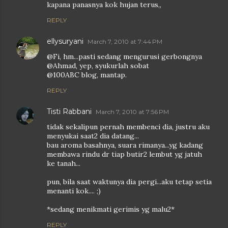
kapana panasnya kok hujan terus,,
REPLY
ellysuryani
March 7, 2010 at 7:44 PM
@Fi, hm...pasti sedang mengurusi gerbongnya
@Ahmad, yep, syukurlah sobat
@100ABC blog, mantap.
REPLY
Tisti Rabbani
March 7, 2010 at 7:56 PM
tidak sekalipun pernah membenci dia, justru aku
menyukai saat2 dia datang...
bau aroma basahnya, suara rimanya...yg kadang
membawa rindu dr tiap butir2 lembut yg jatuh
ke tanah...
pun, bila saat waktunya dia pergi...aku tetap setia
menanti kok.... ;)
*sedang menikmati gerimis yg malu2*
REPLY