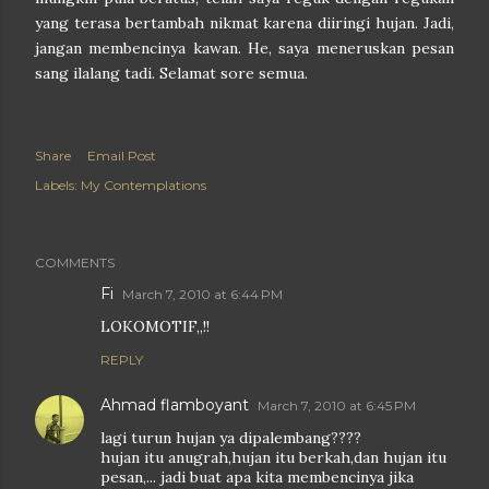
yang terasa bertambah nikmat karena diiringi hujan. Jadi,
jangan membencinya kawan. He, saya meneruskan pesan
sang ilalang tadi. Selamat sore semua.
Share
Email Post
Labels:
My Contemplations
COMMENTS
Fi
March 7, 2010 at 6:44 PM
LOKOMOTIF,,!!
REPLY
Ahmad flamboyant
March 7, 2010 at 6:45 PM
lagi turun hujan ya dipalembang????
hujan itu anugrah,hujan itu berkah,dan hujan itu
pesan,... jadi buat apa kita membencinya jika