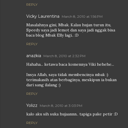
REPLY
Vicky Laurentina
March 8, 2010 at 1:56 PM
Masalahnya gini, Mbak. Kalau hujan turun itu,
Speedy saya jadi lemot dan saya jadi nggak bisa
baca blog Mbak Elly lagi.. :D
REPLY
anazkia
March 8, 2010 at 2:32 PM
Hahaha... ketawa baca komennya Viki hehehe...
Insya Allah, saya tidak membencinya mbak :)
terimakasih atas berbaginya, meskipun ia bukan
dari sang ilalang :)
REPLY
Yolizz
March 8, 2010 at 3:03 PM
kalo aku sih suka hujaannn.. tapiga pake petir :D
REPLY