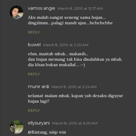
vamos angie
March 8, 2010 at 12:17 AM
Aku malah sangat seneng sama hujan....
dingiiinnn....palagi mandi ujan....hehehehhe
REPLY
buwel
March 8, 2010 at 2:20 AM
ehm, mantab mbak... makasih...
dan hujan memang tak bisa disalahkan ya mbak,
dia khan bukan mukallaf.... :-)
REPLY
munir ardi
March 8, 2010 at 2:24 AM
selamat malam mbak, kapan yah desaku diguyur
hujan lagi?
REPLY
ellysuryani
March 8, 2010 at 6:09 AM
@Bintang, siiip win