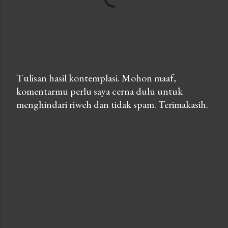
Tulisan hasil kontemplasi. Mohon maaf,
komentarmu perlu saya cerna dulu untuk
P
menghindari riweh dan tidak spam. Terimakasih.
o
s
t
a
C
o
m
m
e
n