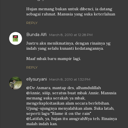
Hujan memang bukan untuk dibenci, ia datang
sebagai rahmat. Manusia yang suka keterlaluan
REPLY
Bunda Alfi
March 8, 2010 at 12:28 PM
Justru aku menikmatinya, dengan rinainya yg
indah yang selalu kunanti kedatangannya.
Maaf mbak baru mampir lagi.
REPLY
ellysuryani
March 8, 2010 at 1:32 PM
@De Asmara, mantap des, alhamdulillah
@Annie, siiip, seratus buat mbak Annie. Manusia
memang suka serakah ya mbak,
mengeksploitasikan alam secara berlebihan.
Ujung-ujungnya menyalahkan alam. Suka latah,
seperti lagu "Blame it on the rain"
@Latifah, ya, hujan itu anugrahNya teh. Rinainya
malah indah kan.