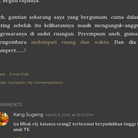
i. Begitu rupanya.
eh, gantian sekarang saya yang bergumam, cuma dala
nting sebelah itu kelihatannya masih menganguk-ang
egemaranya di sudut ruangan. Perempuan aneh, gumam
engembara
melompati ruang dan waktu
. Dan dia
mpret.......!
are
Email Post
els:
Complain
My Contemplations
OMMENTS
Kang Sugeng
March 3, 2010 at 12:00 PM
iya Mbak ely, katanya orang2 terhormat berpndidikan tinggi 
anak TK