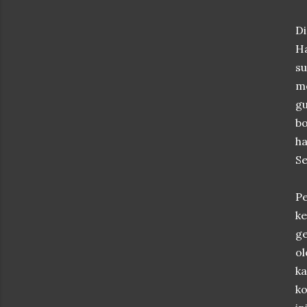
Di
Ha
su
m
g
b
h
Se
P
ke
ge
ol
k
ko