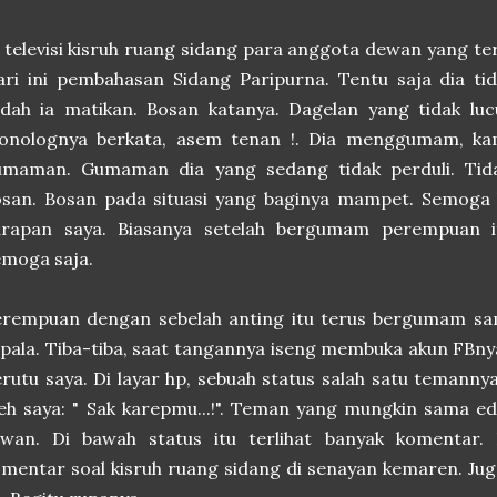
 televisi kisruh ruang sidang para anggota dewan yang t
ri ini pembahasan Sidang Paripurna. Tentu saja dia tid
dah ia matikan. Bosan katanya. Dagelan yang tidak luc
onolognya berkata, asem tenan !. Dia menggumam, kamp
umaman. Gumaman dia yang sedang tidak perduli. Tida
osan. Bosan pada situasi yang baginya mampet. Semoga
arapan saya.
Biasanya setelah bergumam perempuan i
moga saja.
erempuan dengan sebelah anting itu terus bergumam s
pala. Tiba-tiba, saat tangannya iseng membuka akun FBnya,
rutu saya.
D
i layar hp, sebuah status salah satu temann
eh saya: " Sak karepmu...!". Teman yang mungkin sama e
awan. Di bawah status itu terlihat banyak komentar.
mentar soal kisruh ruang sidang di senayan kemaren. Jug