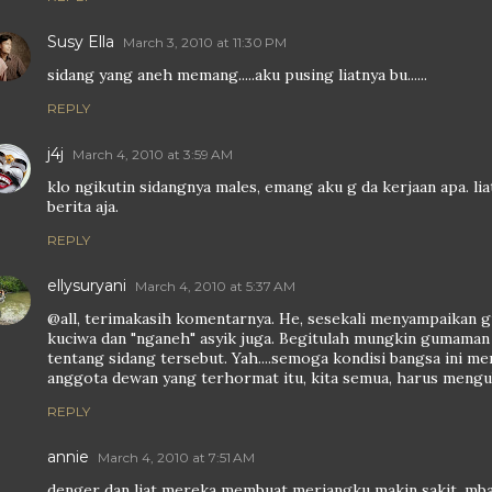
Susy Ella
March 3, 2010 at 11:30 PM
sidang yang aneh memang.....aku pusing liatnya bu......
REPLY
j4j
March 4, 2010 at 3:59 AM
klo ngikutin sidangnya males, emang aku g da kerjaan apa. l
berita aja.
REPLY
ellysuryani
March 4, 2010 at 5:37 AM
@all, terimakasih komentarnya. He, sesekali menyampaikan
kuciwa dan "nganeh" asyik juga. Begitulah mungkin gumaman 
tentang sidang tersebut. Yah....semoga kondisi bangsa ini men
anggota dewan yang terhormat itu, kita semua, harus mengu
REPLY
annie
March 4, 2010 at 7:51 AM
denger dan liat mereka membuat meriangku makin sakit, m