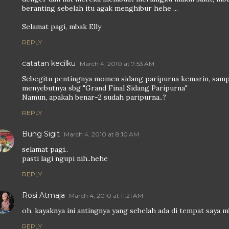
beranting sebelah itu agak menghibur hehe ...
Selamat pagi, mbak Elly
REPLY
catatan kecilku
March 4, 2010 at 7:53 AM
Sebegitu pentingnya momen sidang paripurna kemarin, sampa
menyebutnya sbg "Grand Final Sidang Paripurna"
Namun, apakah benar-2 sudah paripurna..?
REPLY
Bung Sigit
March 4, 2010 at 8:10 AM
selamat pagi..
pasti lagi ngupi nih..hehe
REPLY
Rosi Atmaja
March 4, 2010 at 11:21 AM
oh, kayaknya ini antingnya yang sebelah ada di tempat saya
REPLY