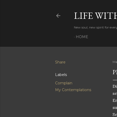
LIFE WIT
New soul, new spirit for eve
HOME
Share
Ma
P
Labels
Complain
Di
My Contemplations
s
En
s
Se