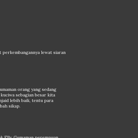
iat perkembangannya lewat siaran
 gumaman orang yang sedang
kuciwa sebagian besar kita
jaid lebih baik, tentu para
bah sikap.
bak Elly. Gumaman perempuan