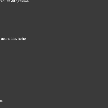
adilan ditegakkan.
acara lain..hehe
ka.