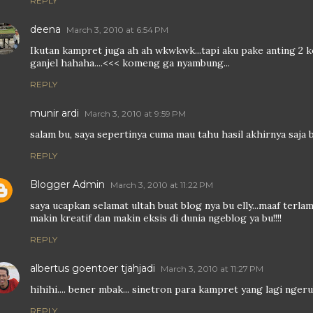
REPLY
deena
March 3, 2010 at 6:54 PM
Ikutan kampret juga ah ah wkwkwk...tapi aku pake anting 2 k
ganjel hahaha....<<< komeng ga nyambung...
REPLY
munir ardi
March 3, 2010 at 9:59 PM
salam bu, saya sepertinya cuma mau tahu hasil akhirnya saja 
REPLY
Blogger Admin
March 3, 2010 at 11:22 PM
saya ucapkan selamat ultah buat blog nya bu elly...maaf ter
makin kreatif dan makin eksis di dunia ngeblog ya bu!!!!
REPLY
albertus goentoer tjahjadi
March 3, 2010 at 11:27 PM
hihihi.... bener mbak... sinetron para kampret yang lagi ngeru
REPLY