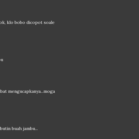
ok, klo bobo dicopot soale
bu
lambat mengucapkanya...moga
butin buah jambu...