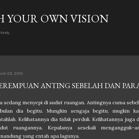
Skip to main content
H YOUR OWN VISION
rybody
rch 03, 2010
EREMPUAN ANTING SEBELAH DAN PAR
a sedang menyepi di sudut ruangan. Antingnya cuma sebela
ebulan dia begitu. Mungkin sengaja begitu, mugkin ka
tahlah. Kelihatannya dia tidak perduli. Kelihatannya juga
udut ruangannya. Kepalanya sesekali mengangguk-a
nandung yang entah apa lagunya.