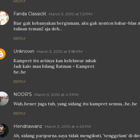
REPLY
Fanda Classiclit
March 3, 2010 at 1:21 PM
Biar gak kebanyakan bergumam, aku gak nonton babar-blas 
tulisan teman2 aja deh...
REPLY
Unknown
March 3, 2010 at 3:58 PM
Kampret itu artinya kan kelelawar mbak
Jadi kalo mau bilang Batman = Kampret
he..he
REPLY
NOOR'S
March 3, 2010 at 4:11 PM
Wah..bener juga tuh, yang sidang itu kampret semua...he..he
REPLY
Hendriawanz
March 3, 2010 at 4:43 PM
Ah, sidang paripurna..saya tidak mengikuti, 'tenggelam' di di