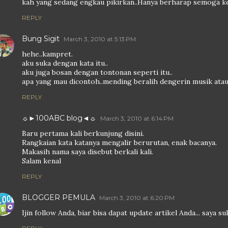
kah yang sedang engkau pikirkan..Hanya berharap semoga ke
REPLY
Bung Sigit
March 3, 2010 at 5:13 PM
hehe..kampret.
aku suka dengan kata itu..
aku juga bosan dengan tontonan seperti itu..
apa yang mau dicontoh..mending beralih dengerin musik atau 
REPLY
☼►100ABC blog◄☼
March 3, 2010 at 6:14 PM
Baru pertama kali berkunjung disini.
Rangkaian kata katanya mengalir berurutan, enak bacanya.
Makasih nama saya disebut berkali kali.
Salam kenal
REPLY
BLOGGER PEMULA
March 3, 2010 at 6:20 PM
Ijin follow Anda, biar bisa dapat update artikel Anda... saya su