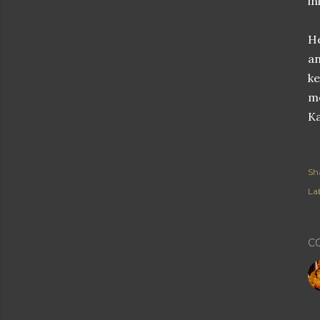
in
H
a
k
m
Ka
Sh
Lab
C