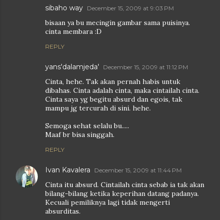
sibaho way
December 15, 2009 at 9:03 PM
bisaan ya bu mecingin gambar sama puisinya.
cinta membara :D
REPLY
yans'dalamjeda'
December 15, 2009 at 11:12 PM
Cinta, hehe. Tak akan pernah habis untuk
dibahas. Cinta adalah cinta, maka cintailah cinta.
Cinta saya yg begitu absurd dan egois, tak
mampu jg tercurah di sini. hehe.
Semoga sehat selalu bu.....
Maaf br bisa singgah.
REPLY
Ivan Kavalera
December 15, 2009 at 11:44 PM
Cinta itu absurd. Cintailah cinta sebab ia tak akan
bilang-bilang ketika keperihan datang padanya.
Kecuali pemiliknya lagi tidak mengerti
absurditas.