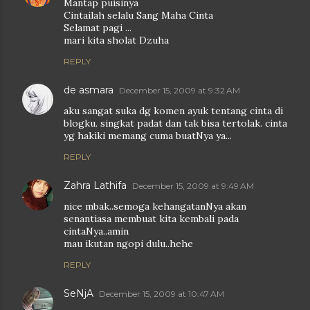
Mantap puisinya
Cintailah selalu Sang Maha Cinta
Selamat pagi ...
mari kita sholat Dzuha
REPLY
de asmara
December 15, 2009 at 9:32 AM
aku sangat suka dg komen ayuk tentang cinta di
blogku. singkat padat dan tak bisa tertolak. cinta
yg hakiki memang cuma buatNya ya...
REPLY
Zahra Lathifa
December 15, 2009 at 9:49 AM
nice mbak..semoga kehangatanNya akan
senantiasa membuat kita kembali pada
cintaNya..amin
mau ikutan ngopi dulu..hehe
REPLY
SeNjA
December 15, 2009 at 10:47 AM