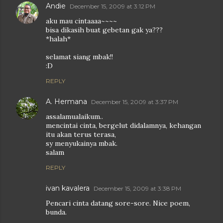
Andie
December 15, 2009 at 3:12 PM
aku mau cintaaaa~~~~
bisa dikasih buat gebetan gak ya???
*halah*
selamat siang mbak!!
:D
REPLY
A. Hermana
December 15, 2009 at 3:37 PM
assalamualaikum..
mencintai cinta, bergelut didalamnya, kehangan
itu akan terus terasa,
sy menyukainya mbak.
salam
REPLY
ivan kavalera
December 15, 2009 at 3:38 PM
Pencari cinta datang sore-sore. Nice poem,
bunda.