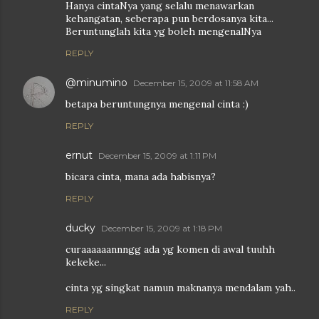
Hanya cintaNya yang selalu menawarkan
kehangatan, seberapa pun berdosanya kita...
Beruntunglah kita yg boleh mengenalNya
REPLY
@minumino
December 15, 2009 at 11:58 AM
betapa beruntungnya mengenal cinta :)
REPLY
ernut
December 15, 2009 at 1:11 PM
bicara cinta, mana ada habisnya?
REPLY
ducky
December 15, 2009 at 1:18 PM
curaaaaaannngg ada yg komen di awal tuuhh
kekeke...
cinta yg singkat namun maknanya mendalam yah..
REPLY