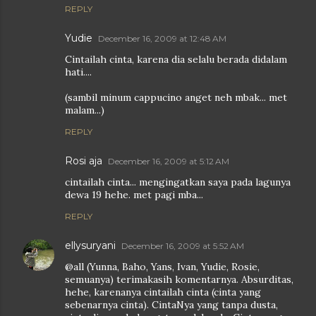
REPLY
Yudie
December 16, 2009 at 12:48 AM
Cintailah cinta, karena dia selalu berada didalam
hati....
(sambil minum cappucino anget neh mbak... met
malam...)
REPLY
Rosi aja
December 16, 2009 at 5:12 AM
cintailah cinta... mengingatkan saya pada lagunya
dewa 19 hehe. met pagi mba...
REPLY
ellysuryani
December 16, 2009 at 5:52 AM
@all (Yunna, Baho, Yans, Ivan, Yudie, Rosie,
semuanya) terimakasih komentarnya. Absurditas,
hehe, karenanya cintailah cinta (cinta yang
sebenarnya cinta). CintaNya yang tanpa dusta,