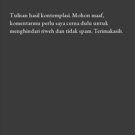
Tulisan hasil kontemplasi. Mohon maaf,
komentarmu perlu saya cerna dulu untuk
P
menghindari riweh dan tidak spam. Terimakasih.
o
s
t
a
C
o
m
m
e
n
t