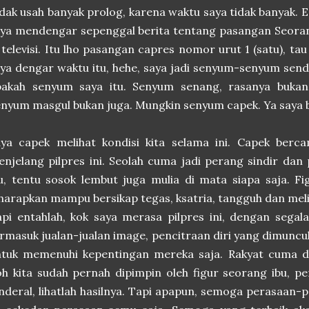
dak usah banyak prolog, karena waktu saya tidak banyak.
ya mendengar sepenggal berita tentang pasangan Seoran
 televisi. Itu lho pasangan capres nomor urut 1 (satu), tau 
ya dengar waktu itu, hehe, saya jadi senyum-senyum sendi
pakah senyum saya itu. Senyum senang, rasanya bukan.
nyum masgul bukan juga. Mungkin senyum capek. Ya saya be
ya capek melihat kondisi kita selama ini. Capek berca
njelang pilpres ini. Seolah cuma jadi perang sindir dan
u, tentu sosok lembut juga mulia di mata siapa saja. Fi
harapkan mampu bersikap tegas, ksatria, tangguh dan meli
pi entahlah, kok saya merasa pilpres ini, dengan segal
rmasuk jualan-jualan image, pencitraan diri yang dimunc
tuk memenuhi kepentingan mereka saja. Rakyat cuma dij
h kita sudah pernah dipimpin oleh figur seorang ibu, p
nderal, lihatlah hasilnya. Tapi apapun, semoga perasaan