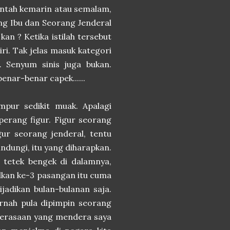
 Entah kemarin atau semalam,
g Ibu dan Seorang Jenderal
kan ? Ketika istilah tersebut
ri. Tak jelas masuk kategori
 Senyum sinis juga bukan.
nar-benar capek......
mpur sedikit muak. Apalagi
 perang figur. Figur seorang
gur seorang jenderal, tentu
ndungi, itu yang diharapkan.
a tetek bengek di dalamnya,
ulkan ke-3 pasangan itu cuma
adikan bulan-bulanan saja.
ernah pula dipimpin seorang
-perasaan yang mendera saya