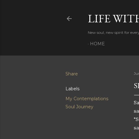
LIFE WIT
New soul, new spirit for eve
HOME
Share
Ju
S
Labels
My Contemplations
Sa
Soul Journey
sa
"S
sa