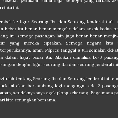
ni sekedar perasaan semu saja. Semoga yang terbaik ak
rcinta ini.
mbali ke figur Seorang Ibu dan Seorang Jenderal tadi,
n hebat itu benar-benar mengalir dalam sosok kedua or
ang ini, semoga pasangan lain juga benar-benar menjiw
igur yang mereka ciptakan. Semoga negara kita te
terpurukannya, amin. Pilpres tanggal 8 Juli semakin dek
ta dalam hajat besar itu. Silahkan dianalisa ke-3 pasa
sangan dengan figur seorang Ibu dan seorang jenderal ini
gitulah tentang Seorang Ibu dan Seorang Jenderal ini te
pek ini akan bersambung lagi mengingat ada 2 pasangan
apun, setidaknya saya agak plong sekarang. Bagaimana 
ri kita renungkan bersama.