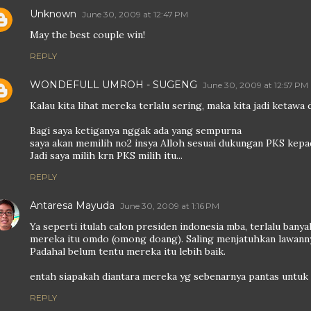
Unknown
June 30, 2009 at 12:47 PM
May the best couple win!
REPLY
WONDEFULL UMROH - SUGENG
June 30, 2009 at 12:57 PM
Kalau kita lihat mereka terlalu sering, maka kita jadi ketawa
Bagi saya ketiganya nggak ada yang sempurna
saya akan memilih no2 insya Alloh sesuai dukungan PKS kep
Jadi saya milih krn PKS milih itu...
REPLY
Antaresa Mayuda
June 30, 2009 at 1:16 PM
Ya seperti itulah calon presiden indonesia mba, terlalu bany
mereka itu omdo (omong doang). Saling menjatuhkan lawann
Padahal belum tentu mereka itu lebih baik.
entah siapakah diantara mereka yg sebenarnya pantas untuk
REPLY