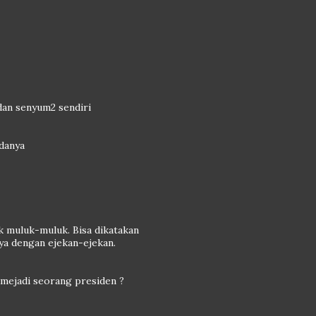
 dan senyum2 sendiri
adanya
ak muluk-muluk. Bisa dikatakan
ya dengan ejekan-ejekan.
 mejadi seorang presiden ?