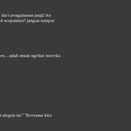
! dari pengalaman janji2 itu
 pd ucapannya? jangan sampai
res.....udah muak ngeliat mereka
 slogan ini " "Bersama kita