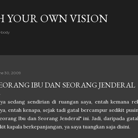
Skip to main content
H YOUR OWN VISION
rybody
ne 30, 2009
EORANG IBU DAN SEORANG JENDERAL
ya sedang sendirian di ruangan saya, entah kemana rek
ya, entah kenapa, sejak tadi gatal bercampur sedikit pusi
eorang Ibu dan Seorang Jenderal" ini. Jadi, daripada gata
kit kapala berkepanjangan, ya saya tuangkan saja disini.