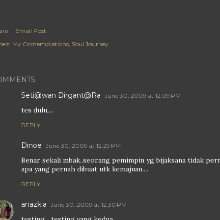
are
Email Post
els:
My Contemplations
Soul Journey
OMMENTS
Seti@wan Dirgant@Ra
June 30, 2009 at 12:09 PM
tes dulu,...
REPLY
Dinoe
June 30, 2009 at 12:29 PM
Benar sekali mbak..seorang pemimpin yg bijaksana tidak pe
apa yang pernah dibuat utk kemajuan....
REPLY
anazkia
June 30, 2009 at 12:30 PM
testing... testing yang kedua...