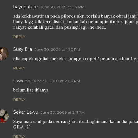
bayunature
June 30, 2009 at 1:17 PM
ada kekhawatiran pada pilpres skr,..terlalu banyak obral janji!
banyak yg tdk terealisasi....bukankah pemimpin itu hrs jujur
rakyat kembali gatal dan pusing lagi...he..hee..
REPLY
Susy Ella
June 30, 2009 at 1:20 PM
ella capek ngeliat mereka...pengen cepet2 pemilu aja biar be
REPLY
suwung
June 30, 2009 at 2:00 PM
belum liat iklanya
REPLY
Sekar Lawu
June 30, 2009 at 2:11 PM
Saya mau usul pada seorang ibu itu...bagaimana kalau dia pakai
GILA...?"
REPLY