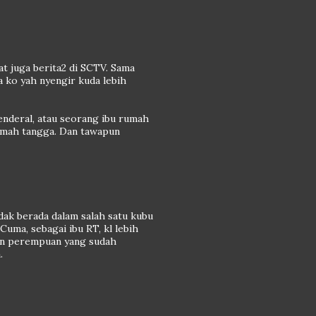
hat juga berita2 di SCTV. Sama
a ko yah nyengir kuda lebih
Jenderal, atau seorang ibu rumah
rumah tangga. Dan tawapun
idak berada dalam salah satu kubu
uma, sebagai ibu RT, kl lebih
kan perempuan yang sudah
.