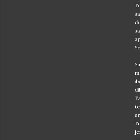
Ti
sa
di
sa
a
Se
Sa
me
ib
di
Ta
te
un
To
je