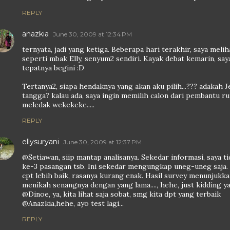
REPLY
anazkia
June 30, 2009 at 12:34 PM
ternyata, jadi yang ketiga. Beberapa hari terakhir, saya meli
seperti mbak Elly, senyum2 sendiri. Kayak debat kemarin, say
tepatnya begini :D
Tertanya2, siapa hendaknya yang akan aku pilih...??? adakah 
tangga? kalau ada, saya ingin memilih calon dari pembantu 
meledak wekekeke.....
REPLY
ellysuryani
June 30, 2009 at 12:37 PM
@Setiawan, siip mantap analisanya. Sekedar informasi, saya t
ke-3 pasangan tsb. Ini sekedar mengungkap uneg-uneg saja. C
cpt lebih baik, rasanya kurang enak. Hasil survey menunjuk
menikah senangnya dengan yang lama...., hehe, just kidding ya
@Dinoe, ya, kita lihat saja sobat, smg kita dpt yang terbaik
@Anazkia,hehe, ayo test lagi...
REPLY