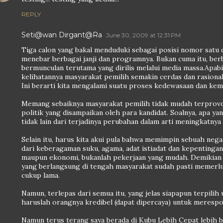
REPLY
Seti@wan Dirgant@Ra
June 30, 2009 at 12:31 PM
Tiga calon yang bakal menduduki sebagai posisi nomor satu d
menebar berbagai janji dan programnya. Bukan cuma itu, berb
bermunculan terutama yang dirilis melalui media massa.Apabila
kelihatannya masyarakat pemilih semakin cerdas dan rasiona
Ini berarti kita mengalami suatu proses kedewasaan dan kem
Memang sebaiknya masyarakat pemilih tidak mudah terprovok
politik yang disampaikan oleh para kandidat. Soalnya, apa ya
tidak lain dari terjadinya perubahan dalam arti meningkatnya
Selain itu, harus kita akui pula bahwa memimpin sebuah nega
dari keberagaman suku, agama, adat istiadat dan kepentingan,
maupun ekonomi, bukanlah pekerjaan yang mudah. Demikian 
yang berlangsung di tengah masyarakat sudah pasti memerl
cukup lama.
Namun, terlepas dari semua itu, yang jelas siapapun terpili
haruslah orangnya kredibel (dapat dipercaya) untuk meresp
Namun terus terang saya berada di Kubu Lebih Cepat lebih b