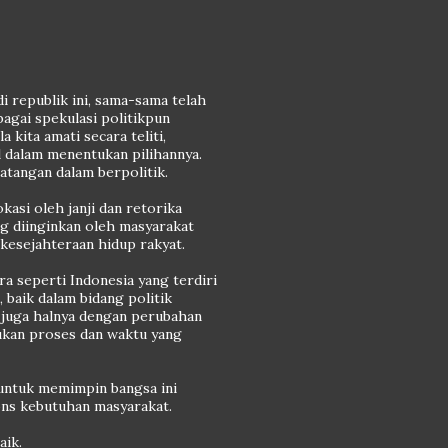
i republik ini, sama-sama telah
agai spekulasi politikpun
 kita amati secara teliti,
l dalam menentukan pilihannya.
atangan dalam berpolitik.
asi oleh janji dan retorika
ng diinginkan oleh masyarakat
 kesejahteraan hidup rakyat.
ra seperti Indonesia yang terdiri
 baik dalam bidang politik
juga halnya dengan perubahan
ukan proses dan waktu yang
h untuk memimpin bangsa ini
ons kebutuhan masyarakat.
aik.