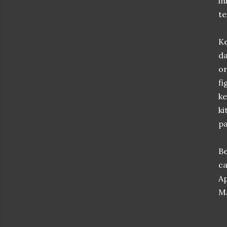
i
te
Ke
da
or
f
ke
ki
pa
Be
ca
Ap
Ma