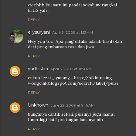
cieehhh ibu satu ini pandai sekali merangkai
kata2 yah....
REPLY
ellysuryani
April 3, 2009 at 1:13 AM
Hey, you too. Apa yang ditulis adalah hasil olah
dari pengembaraan rasa dan jiwa.
REPLY
yudhistira
April 5, 2009 at 11:51 AM
cukup lezat,,,..yummy,....http://bikinpusing-
wongcilik.blogspot.com/search/label/puisi
REPLY
Unknown
June 22, 2009 at 9:16 AM
bunganya cantik sekali. puisinya juga manis.
hmm..lagi liat2 postingan lamanya nih.
REPLY