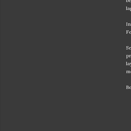
be
la
In
Fe
S
pr
la
m
Be