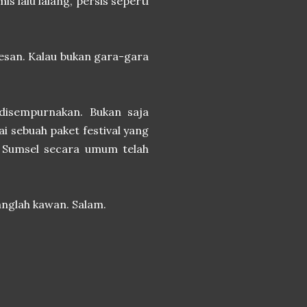
 lalu lalang, persis seperti
esan. Kalau bukan gara-gara
 disempurnakan. Bukan saja
ai sebuah paket festival yang
n Sumsel secara umum telah
anglah kawan. Salam.