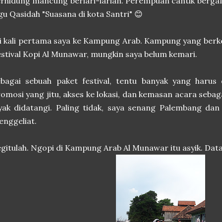
rhidung mancung berlari-larian. Perempuan cantik bergamis
gu Qasidah "Suasana di kota Santri" 😊
i kali pertama saya ke Kampung Arab. Kampung yang berk
stival Kopi Al Munawar, mungkin saya belum kemari.
ebagai sebuah paket festival, tentu banyak yang harus
omosi yang jitu, akses ke lokasi, dan kemasan acara sebag
yak didatangi. Paling tidak, saya senang Palembang da
enggeliat.
gitulah. Ngopi di Kampung Arab Al Munawar itu asyik. Dat