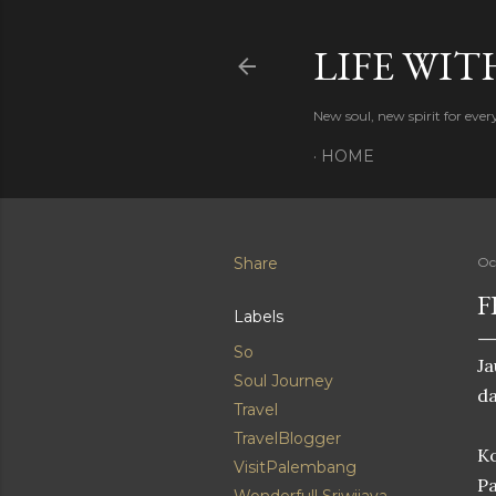
LIFE WIT
New soul, new spirit for eve
HOME
Share
Oc
F
Labels
So
Ja
Soul Journey
da
Travel
TravelBlogger
K
VisitPalembang
Pa