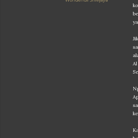
Wonderfull Sriwijaya
k
b
ya
Ji
sa
al
Al
Se
Ng
Ap
sa
ke
K