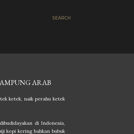
SEARCH
 KAMPUNG ARAB
tek ketek, naik perahu ketek
budidayakan di Indonesia,
ji kopi kering bahkan bubuk