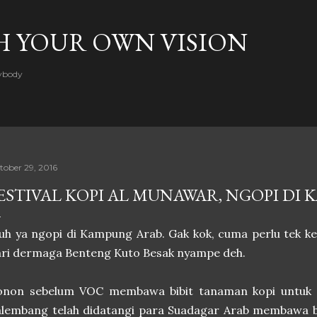
Skip to main content
H YOUR OWN VISION
rybody
tober 29, 2016
ESTIVAL KOPI AL MUNAWAR, NGOPI DI
uh ya ngopi di Kampung Arab. Gak kok, cuma perlu tek ke
ri dermaga Benteng Kuto Besak nyampe deh.
onon sebelum VOC membawa bibit tanaman kopi untuk di
lembang telah didatangi para Suadagar Arab membawa bi