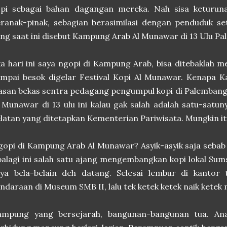
opi sebagai bahan dagangan mereka. Nah sisa keturuna
eranak-pinak, sebagian berasimilasi dengan penduduk 
ng saat ini disebut Kampung Arab Al Munawar di 13 Ulu P
ka hari ini saya ngopi di Kampung Arab, bisa ditebaklah m
mpai besok digelar Festival Kopi Al Munawar. Kenapa K
asan bekas sentra pedagang pengumpul kopi di Palemban
 Munawar di 13 ulu ini kalau gak salah adalah satu-satu
latan yang ditetapkan Kementerian Pariwisata. Mungkin it
opi di Kampung Arab Al Munawar? Asyik-asyik saja seba
alagi ini salah satu ajang mengembangkan kopi lokal Sumse
ya bela-belain deh datang. Selesai lembur di kantor t
ndaraan di Museum SMB II, lalu tek ketek ketek naik kete
ampung yang bersejarah, bangunan-bangunan tua. Ana