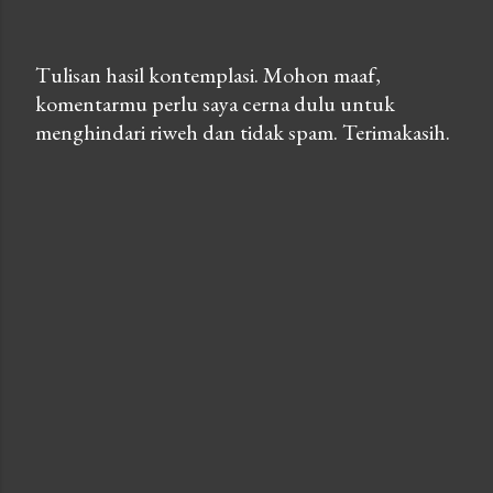
Tulisan hasil kontemplasi. Mohon maaf,
komentarmu perlu saya cerna dulu untuk
P
menghindari riweh dan tidak spam. Terimakasih.
o
s
t
a
C
o
m
m
e
n
t