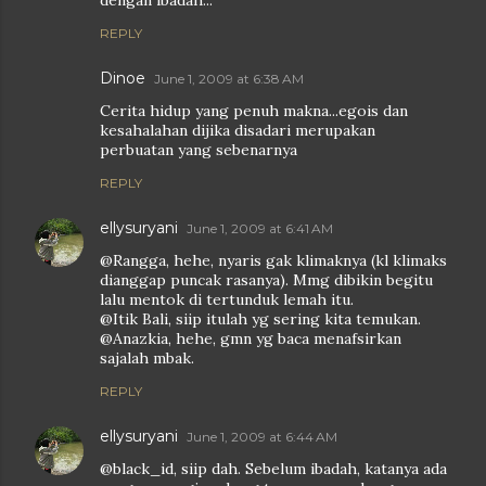
dengan ibadah...
REPLY
Dinoe
June 1, 2009 at 6:38 AM
Cerita hidup yang penuh makna...egois dan
kesahalahan dijika disadari merupakan
perbuatan yang sebenarnya
REPLY
ellysuryani
June 1, 2009 at 6:41 AM
@Rangga, hehe, nyaris gak klimaknya (kl klimaks
dianggap puncak rasanya). Mmg dibikin begitu
lalu mentok di tertunduk lemah itu.
@Itik Bali, siip itulah yg sering kita temukan.
@Anazkia, hehe, gmn yg baca menafsirkan
sajalah mbak.
REPLY
ellysuryani
June 1, 2009 at 6:44 AM
@black_id, siip dah. Sebelum ibadah, katanya ada