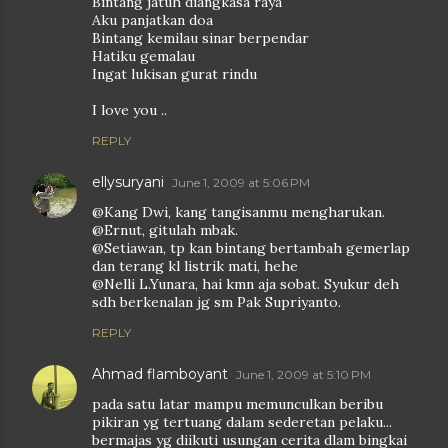
Bintang jatuh diangkasa raya
Aku panjatkan doa
Bintang kemilau sinar berpendar
Hatiku gemalau
Ingat lukisan gurat rindu
I love you ..
REPLY
ellysuryani
June 1, 2009 at 5:06 PM
@Kang Dwi, kang tangisanmu mengharukan.
@Ernut, gitulah mbak.
@Setiawan, tp kan bintang bertambah gemerlap
dan terang kl listrik mati, hehe
@Nelli L.Yunara, hai kmn aja sobat. Syukur deh
sdh berkenalan jg sm Pak Supriyanto.
REPLY
Ahmad flamboyant
June 1, 2009 at 5:10 PM
pada satu latar mampu memunculkan beribu
pikiran yg tertuang dalam sederetan pelaku...
bermajas yg diikuti usungan cerita dlam bingkai