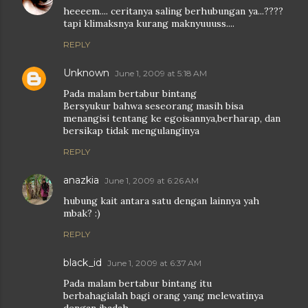
heeeem.... ceritanya saling berhubungan ya...????
tapi klimaksnya kurang maknyuuuss....
REPLY
Unknown
June 1, 2009 at 5:18 AM
Pada malam bertabur bintang
Bersyukur bahwa seseorang masih bisa
menangisi tentang ke egoisannya,berharap, dan
bersikap tidak mengulanginya
REPLY
anazkia
June 1, 2009 at 6:26 AM
hubung kait antara satu dengan lainnya yah
mbak? :)
REPLY
black_id
June 1, 2009 at 6:37 AM
Pada malam bertabur bintang itu
berbahagialah bagi orang yang melewatinya