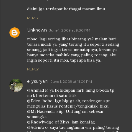
disini jga terdapat berbagai macam ilmu...
REPLY
Unknown
June 1, 2009 at 9:30 PM
mbae, lagi sering lihat bintang ya? malam hari
terasa indah ya, yang terang itu seperti sedang
senang, jadi ingin terus menatapnya, kesannya
hanya mereka mahluk yang paling terang, aku
ingin seperti itu mba, tapi apa bisa ya..
REPLY
ellysuryani
June 1, 2009 at 11:09 PM
@Ahmad F, ya kehidupan mrk mmg b'beda tp
mrk bertemu di satu titik.
@Eden, hehe. Jgn blg gt ah, terdengar spt
mengulas kasus rentenir/tengkulak, hiks.
@Mi Hacienda, siip. Untung cm sebesar
semangka
@Knowlwdge of Zhys, lam kenal jg
@Advintro, saya tau anganmu vin, paling terang