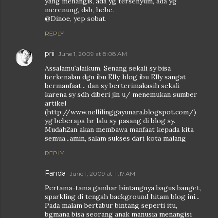
yang menangis, ada yg tersenyum, ada yg
merenung, dsb, hehe.
@Dinoe, yep sobat.
REPLY
prii
June 1, 2009 at 8:08 AM
Assalamu'alaikum, Senang sekali sy bisa
berkenalan dgn ibu Elly, blog ibu Elly sangat
bermanfaat... dan sy berterimakasih sekali
karena sy sdh diberi jln u/ menemukan sumber
artikel
(http://www.nellilinggayunara.blogspot.com/)
yg beberapa hr lalu sy pasang di blog sy.
Mudah2an akan membawa manfaat kepada kita
semua...amin, salam sukses dari kota malang
REPLY
Fanda
June 1, 2009 at 11:17 AM
Pertama-tama gambar bintangnya bagus banget,
sparkling di tengah background hitam blog ini...
Pada malam bertabur bintang seperti itu,
bgmana bisa seorang anak manusia menangisi