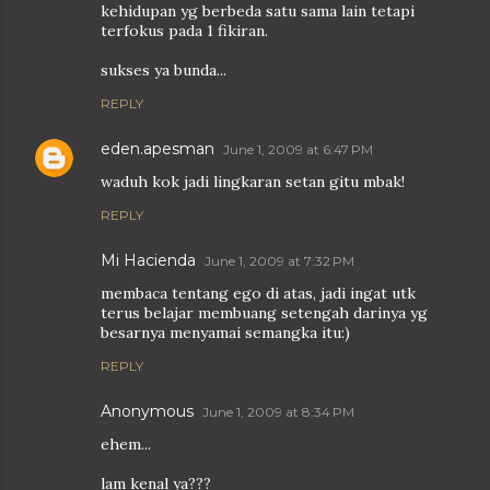
kehidupan yg berbeda satu sama lain tetapi
terfokus pada 1 fikiran.
sukses ya bunda...
REPLY
eden.apesman
June 1, 2009 at 6:47 PM
waduh kok jadi lingkaran setan gitu mbak!
REPLY
Mi Hacienda
June 1, 2009 at 7:32 PM
membaca tentang ego di atas, jadi ingat utk
terus belajar membuang setengah darinya yg
besarnya menyamai semangka itu:)
REPLY
Anonymous
June 1, 2009 at 8:34 PM
ehem...
lam kenal ya???