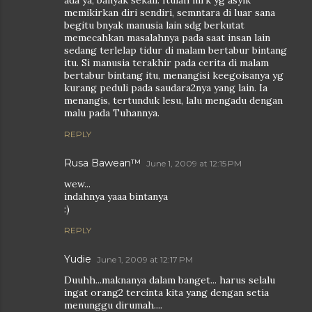
ada ya, banyak sekali. Itulah mrk yg asyik
memikirkan diri sendiri, semntara di luar sana
begitu bnyak manusia lain sdg berkutat
memecahkan masalahnya pada saat insan lain
sedang terlelap tidur di malam bertabur bintang
itu. Si manusia terakhir pada cerita di malam
bertabur bintang itu, menangisi keegoisanya yg
kurang peduli pada saudara2nya yang lain. Ia
menangis, tertunduk lesu, lalu mengadu dengan
malu pada Tuhannya.
REPLY
Rusa Bawean™
June 1, 2009 at 12:15 PM
wew...
indahnya yaaa bintanya
:)
REPLY
Yudie
June 1, 2009 at 12:17 PM
Duuhh...maknanya dalam banget... harus selalu
ingat orang2 tercinta kita yang dengan setia
menunggu dirumah....