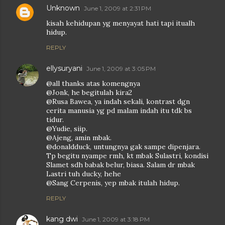
Unknown
June 1, 2009 at 2:31 PM
kisah kehidupan yg menyayat hati tapi itualh
hidup.
REPLY
ellysuryani
June 1, 2009 at 3:05 PM
@all thanks atas komengnya
@Jonk, he begitulah kira2
@Rusa Bawea, ya indah sekali, kontrast dgn
cerita manusia yg pd malam indah itu tdk bs
tidur.
@Yudie, siip.
@Ajeng, amin mbak.
@donaldduck, untungnya gak sampe dipenjara.
Tp begitu nyampe rmh, kt mbak Sulastri, kondisi
Slamet sdh babak belur, biasa. Salam dr mbak
Lastri tuh ducky, hehe
@Sang Cerpenis, yep mbak itulah hidup.
REPLY
kang dwi
June 1, 2009 at 3:18 PM