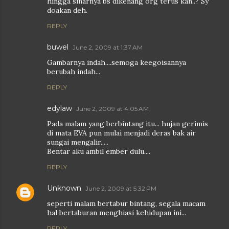
hingga sinarnya bs dikenang org terus kan..? Sy
doakan deh.
REPLY
buwel
June 2, 2009 at 1:37 AM
Gambarnya indah....semoga keegoisannya
berubah indah...
REPLY
edylaw
June 2, 2009 at 4:05 AM
Pada malam yang berbintang itu... hujan gerimis
di mata EVA pun mulai menjadi deras bak air
sungai mengalir.....
Bentar aku ambil ember dulu....
REPLY
Unknown
June 2, 2009 at 5:32 PM
seperti malam bertabur bintang, segala macam
hal bertaburan menghiasi kehidupan ini...
REPLY