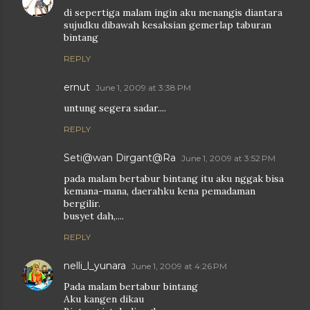
di sepertiga malam ingin aku menangis diantara
sujudku dibawah kesaksian gemerlap taburan
bintang
REPLY
ernut
June 1, 2009 at 3:38 PM
untung segera sadar....
REPLY
Seti@wan Dirgant@Ra
June 1, 2009 at 3:52 PM
pada malam bertabur bintang itu aku nggak bisa
kemana-mana, daerahku kena pemadaman
bergilir.
busyet dah,....
REPLY
nelli_l_yunara
June 1, 2009 at 4:26 PM
Pada malam bertabur bintang
Aku kangen dikau