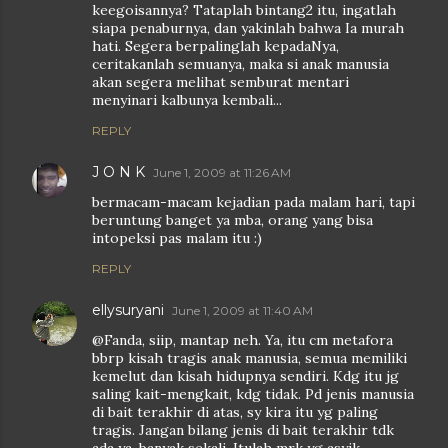
keegoisannya? Tataplah bintang2 itu, ingatlah
siapa penaburnya, dan yakinlah bahwa Ia murah
hati. Segera berpalinglah kepadaNya,
ceritakanlah semuanya, maka si anak manusia
akan segera melihat semburat mentari
menyinari kalbunya kembali...
REPLY
J O N K
June 1, 2009 at 11:26 AM
bermacam-macam kejadian pada malam hari, tapi
beruntung banget ya mba, orang yang bisa
intopeksi pas malam itu :)
REPLY
ellysuryani
June 1, 2009 at 11:40 AM
@Fanda, siip, mantap neh. Ya, itu cm metafora
bbrp kisah tragis anak manusia, semua memiliki
kemelut dan kisah hidupnya sendiri. Kdg itu jg
saling kait-mengkait, kdg tidak. Pd jenis manusia
di bait terakhir di atas, sy kira itu yg paling
tragis. Jangan bilang jenis di bait terakhir tdk