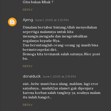
Gitu bukan Mbak ?
REPLY
Ajeng
June 1, 2009 at 2:10 PM
Dimalam bertabur bintang,Allah menyediakan
sepertiga malamnya untuk kita
menangis,mengadu dan mengembalikan
segalanya kepada-Nya..
Dan beruntunglah orang-orang yg masih bisa
berinstrospeksi diri..
Semoga kita termasuk salah satunya..Nice post
bu..
REPLY
donalduck
June 1, 2009 at 2:19 PM
sist...hehe musti baca ulang, maklum, lagi eror
saiyahnya... mudah2an slamet gak dipenjara
karena korban salah tangkep ya, soalnya malam
itu indah banget...
REPLY