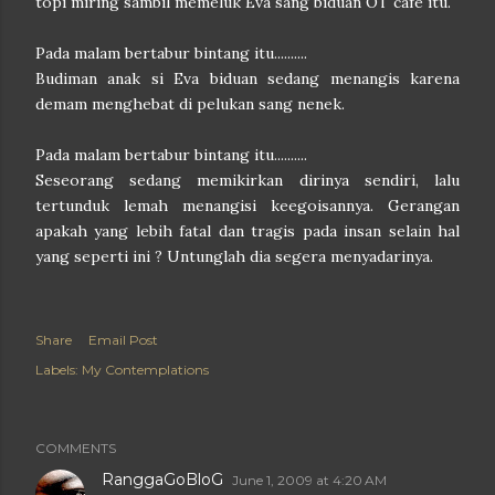
topi miring sambil memeluk Eva sang biduan OT cafe itu.
Pada malam bertabur bintang itu..........
Budiman anak si Eva biduan sedang menangis karena
demam menghebat di pelukan sang nenek.
Pada malam bertabur bintang itu..........
Seseorang sedang memikirkan dirinya sendiri, lalu
tertunduk lemah menangisi keegoisannya.
Gerangan
apakah yang lebih fatal dan tragis pada insan selain hal
yang seperti ini ? Untunglah dia segera menyadarinya.
Share
Email Post
Labels:
My Contemplations
COMMENTS
RanggaGoBloG
June 1, 2009 at 4:20 AM