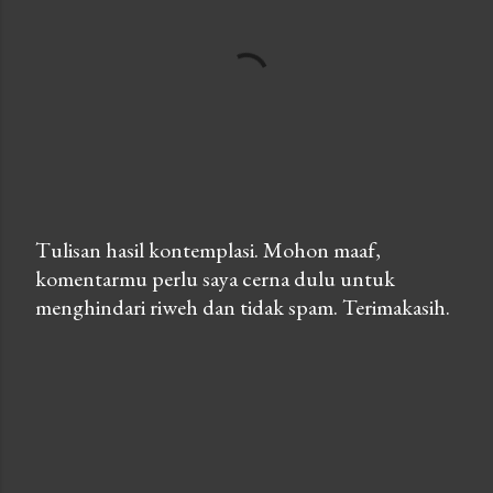
Tulisan hasil kontemplasi. Mohon maaf,
komentarmu perlu saya cerna dulu untuk
P
menghindari riweh dan tidak spam. Terimakasih.
o
s
t
a
C
o
m