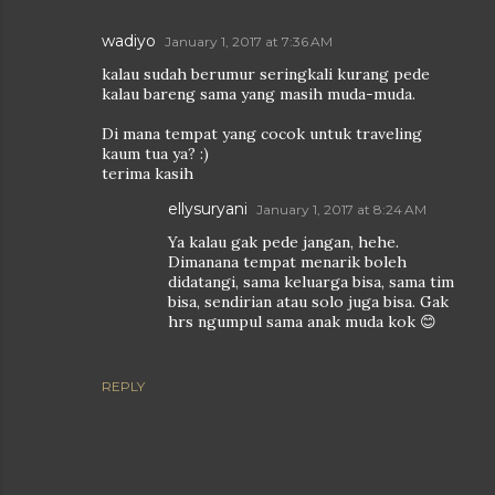
wadiyo
January 1, 2017 at 7:36 AM
kalau sudah berumur seringkali kurang pede
kalau bareng sama yang masih muda-muda.
Di mana tempat yang cocok untuk traveling
kaum tua ya? :)
terima kasih
ellysuryani
January 1, 2017 at 8:24 AM
Ya kalau gak pede jangan, hehe.
Dimanana tempat menarik boleh
didatangi, sama keluarga bisa, sama tim
bisa, sendirian atau solo juga bisa. Gak
hrs ngumpul sama anak muda kok 😊
REPLY