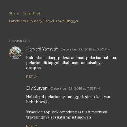
Share
Email Post
Labels:
Soul Journey
Travel
TravelBlogger
COMMENTS
Haryadi Yansyah
December 29, 2016 at 3:30 PM
Kalo aku kadang pelesiran buat pelarian hahaha,
pelarian ditinggal nikah mantan misalnya
ooppps
REPLY
Elly Suryani
December 29, 2016 at 7:53 PM
Nah drpd pelariannya nenggak sirup kan yan
hehehhe😃.
Traveler top kek omndut pastilah motivasi
travelingnya sesuatu yg istimewah
REPLY