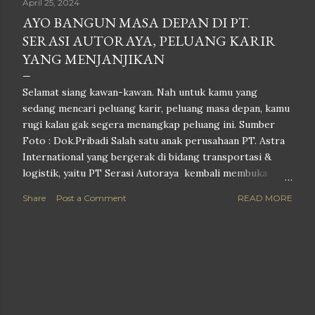
April 25, 2024
AYO BANGUN MASA DEPAN DI PT.
SERASI AUTORAYA, PELUANG KARIR
YANG MENJANJIKAN
Selamat siang kawan-kawan. Nah untuk kamu yang
sedang mencari peluang karir, peluang masa depan, kamu
rugi kalau gak segera menangkap peluang ini. Sumber
Foto : Dok.Pribadi Salah satu anak perusahaan PT. Astra
International yang bergerak di bidang transportasi &
logistik, yaitu PT Serasi Autoraya kembali membuka
lowongan pekerjaan terbaru 2024. Tersedia peluang
Share
Post a Comment
READ MORE
bekerja untuk lulusan mulai D3, hingga S1. Sekilas
mengenai perusahaan, PT. Serasi Autoraya (SERA) saat ini
telah dikenal luas sebagai salah satu perusahaan
transportasi Indonesia terbesar dan terpercara, yang
terus melakukan inovasi untuk memberikan solusi yang
maksimal kepada pelanggan, seperti sewa mobil, lelang
kendaraan, bahkan hingga jual beli mobil bekas. Dalam